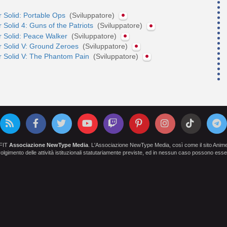
 Solid: Portable Ops
(Sviluppatore)
 Solid 4: Guns of the Patriots
(Sviluppatore)
r Solid: Peace Walker
(Sviluppatore)
r Solid V: Ground Zeroes
(Sviluppatore)
r Solid V: The Phantom Pain
(Sviluppatore)
OFIT
Associazione NewType Media
. L'Associazione NewType Media, così come il sito AnimeCl
 svolgimento delle attività istituzionali statutariamente previste, ed in nessun caso possono esser