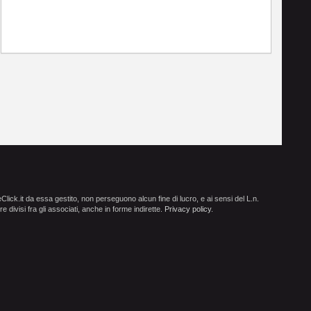
ick.it da essa gestito, non perseguono alcun fine di lucro, e ai sensi del L.n.
e divisi fra gli associati, anche in forme indirette.
Privacy policy
.