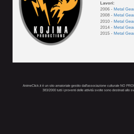
Lavori:
2006 -
Metal Gear
2008 -
Metal Gear
2010 -
Metal Gea
2014 -
Metal Gea
2015 -
Metal Gea
AnimeClick.it è un sito amatoriale gestito dall'associazione culturale NO PR
383/2000 tutti i proventi delle attività svolte sono destinati allo