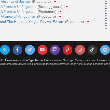
 Absence of Justice
(Produttore)
 A Promise Unforgotten
(Sceneggiatura)
 A Promise Unforgotten
(Produttore)
 Alliance of Vengeance
(Produttore)
and The Hundred Knight: Revival Edition
(Produttore)
OFIT
Associazione NewType Media
. L'Associazione NewType Media, così come il sito AnimeCl
 svolgimento delle attività istituzionali statutariamente previste, ed in nessun caso possono esser