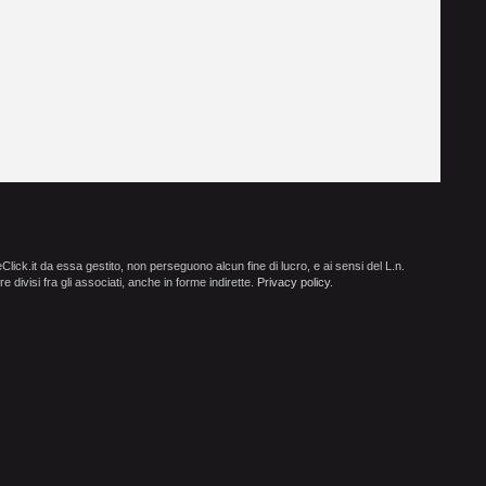
ick.it da essa gestito, non perseguono alcun fine di lucro, e ai sensi del L.n.
e divisi fra gli associati, anche in forme indirette.
Privacy policy
.