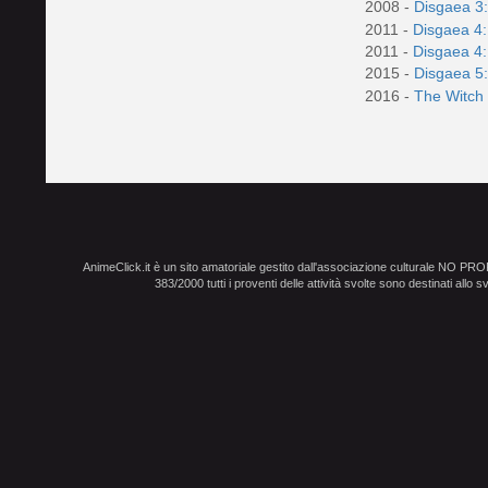
2008 -
Disgaea 3:
2011 -
Disgaea 4:
2011 -
Disgaea 4:
2015 -
Disgaea 5:
2016 -
The Witch 
AnimeClick.it è un sito amatoriale gestito dall'associazione culturale NO PR
383/2000 tutti i proventi delle attività svolte sono destinati allo