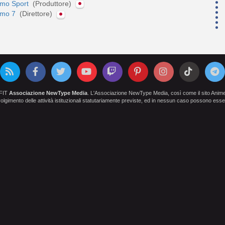
smo Sport
(Produttore)
smo 7
(Direttore)
OFIT
Associazione NewType Media
. L'Associazione NewType Media, così come il sito AnimeCl
 svolgimento delle attività istituzionali statutariamente previste, ed in nessun caso possono esser