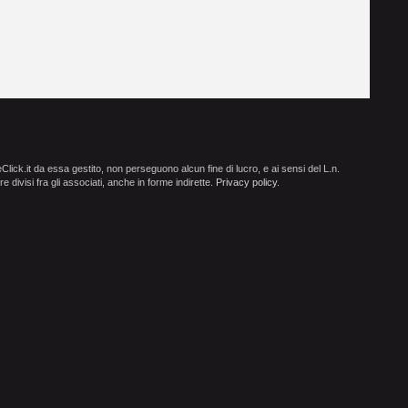
ick.it da essa gestito, non perseguono alcun fine di lucro, e ai sensi del L.n.
e divisi fra gli associati, anche in forme indirette.
Privacy policy
.