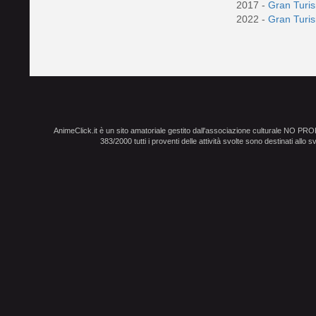
2017 -
Gran Turi
2022 -
Gran Turi
AnimeClick.it è un sito amatoriale gestito dall'associazione culturale NO PR
383/2000 tutti i proventi delle attività svolte sono destinati allo