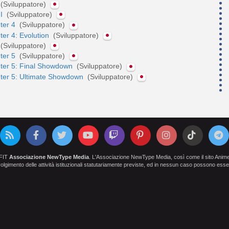
(Sviluppatore)
II
(Sviluppatore)
hter 4
(Sviluppatore)
hter 4: Evolution
(Sviluppatore)
(Sviluppatore)
hter 5
(Sviluppatore)
hter 5: Final Showdown
(Sviluppatore)
hter 5: Ultimate Showdown
(Sviluppatore)
OFIT
Associazione NewType Media
. L'Associazione NewType Media, così come il sito AnimeCl
 svolgimento delle attività istituzionali statutariamente previste, ed in nessun caso possono esser