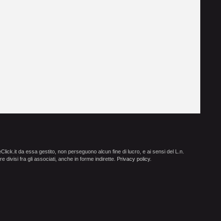
ick.it da essa gestito, non perseguono alcun fine di lucro, e ai sensi del L.n.
e divisi fra gli associati, anche in forme indirette.
Privacy policy
.