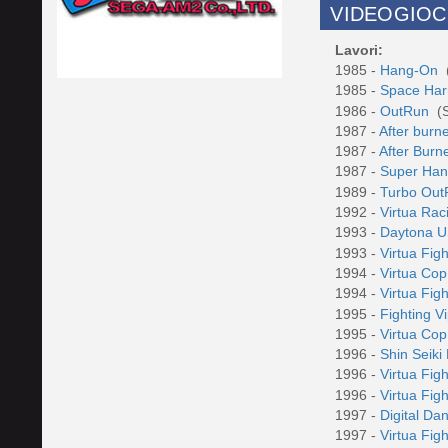
VIDEOGIOC
Lavori:
1985 -
Hang-On
1985 -
Space Har
1986 -
OutRun
(S
1987 -
After burn
1987 -
After Burne
1987 -
Super Ha
1989 -
Turbo Ou
1992 -
Virtua Ra
1993 -
Daytona 
1993 -
Virtua Fig
1994 -
Virtua Co
1994 -
Virtua Fig
1995 -
Fighting V
1995 -
Virtua Co
1996 -
Shin Seiki
1996 -
Virtua Fig
1996 -
Virtua Fig
1997 -
Digital D
1997 -
Virtua Fig