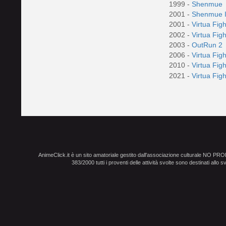
1999 -
Shenmue
2001 -
Shenmue 
2001 -
Virtua Fig
2002 -
Virtua Fig
2003 -
OutRun 2
2006 -
Virtua Fig
2010 -
Virtua Fig
2021 -
Virtua Fig
AnimeClick.it è un sito amatoriale gestito dall'associazione culturale NO PR
383/2000 tutti i proventi delle attività svolte sono destinati allo