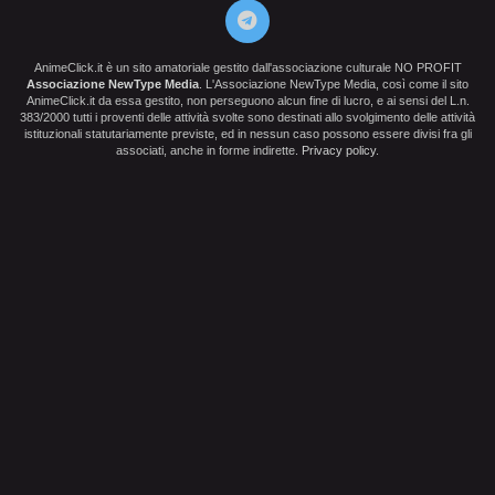
AnimeClick.it è un sito amatoriale gestito dall'associazione culturale NO PROFIT
Associazione NewType Media
. L'Associazione NewType Media, così come il sito
AnimeClick.it da essa gestito, non perseguono alcun fine di lucro, e ai sensi del L.n.
383/2000 tutti i proventi delle attività svolte sono destinati allo svolgimento delle attività
istituzionali statutariamente previste, ed in nessun caso possono essere divisi fra gli
associati, anche in forme indirette.
Privacy policy
.