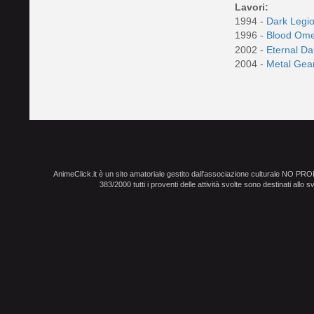
Lavori:
1994 -
Dark Legi
1996 -
Blood Ome
2002 -
Eternal D
2004 -
Metal Gea
AnimeClick.it è un sito amatoriale gestito dall'associazione culturale NO PR
383/2000 tutti i proventi delle attività svolte sono destinati allo