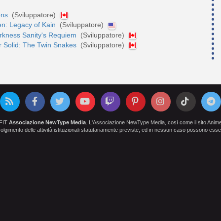
ons
(Sviluppatore)
n: Legacy of Kain
(Sviluppatore)
arkness Sanity's Requiem
(Sviluppatore)
r Solid: The Twin Snakes
(Sviluppatore)
OFIT
Associazione NewType Media
. L'Associazione NewType Media, così come il sito AnimeCl
 svolgimento delle attività istituzionali statutariamente previste, ed in nessun caso possono esser