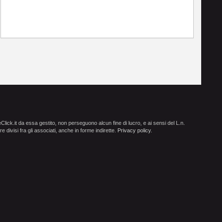
ick.it da essa gestito, non perseguono alcun fine di lucro, e ai sensi del L.n.
e divisi fra gli associati, anche in forme indirette.
Privacy policy
.