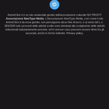
AnimeClick.it è un sito amatoriale gestito dall'associazione culturale NO PROFIT
Associazione NewType Media
. L'Associazione NewType Media, così come il sito
AnimeClick.it da essa gestito, non perseguono alcun fine di lucro, e ai sensi del L.n.
383/2000 tutti i proventi delle attività svolte sono destinati allo svolgimento delle attività
istituzionali statutariamente previste, ed in nessun caso possono essere divisi fra gli
associati, anche in forme indirette.
Privacy policy
.