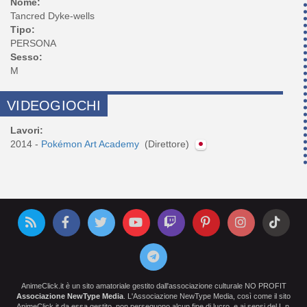
Nome:
Tancred Dyke-wells
Tipo:
PERSONA
Sesso:
M
VIDEOGIOCHI
Lavori:
2014 -
Pokémon Art Academy
(Direttore)
AnimeClick.it è un sito amatoriale gestito dall'associazione culturale NO PROFIT
Associazione NewType Media
. L'Associazione NewType Media, così come il sito
AnimeClick.it da essa gestito, non perseguono alcun fine di lucro, e ai sensi del L.n.