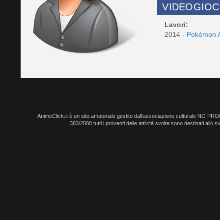
VIDEOGIOC
Lavori:
2014 -
Pokémon 
AnimeClick.it è un sito amatoriale gestito dall'associazione culturale NO PR
383/2000 tutti i proventi delle attività svolte sono destinati allo