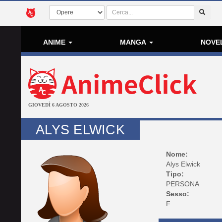
ANIME
MANGA
NOVE
GIOVEDÌ 6 AGOSTO 2026
ALYS ELWICK
Nome:
Alys Elwick
Tipo:
PERSONA
Sesso:
F