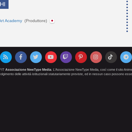
HI
Art Academy
(Produttore)
OFIT
Associazione NewType Media
. L'Associazione NewType Media, così come il sito AnimeCl
 svolgimento delle attività istituzionali statutariamente previste, ed in nessun caso possono esser