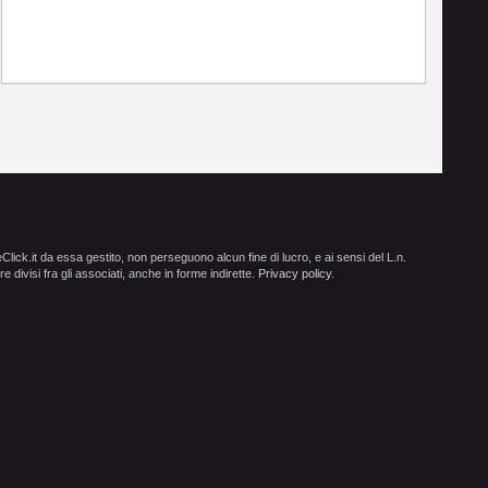
ick.it da essa gestito, non perseguono alcun fine di lucro, e ai sensi del L.n.
e divisi fra gli associati, anche in forme indirette.
Privacy policy
.