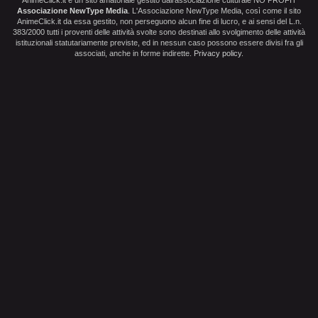
Associazione NewType Media
. L'Associazione NewType Media, così come il sito
AnimeClick.it da essa gestito, non perseguono alcun fine di lucro, e ai sensi del L.n.
383/2000 tutti i proventi delle attività svolte sono destinati allo svolgimento delle attività
istituzionali statutariamente previste, ed in nessun caso possono essere divisi fra gli
associati, anche in forme indirette.
Privacy policy
.