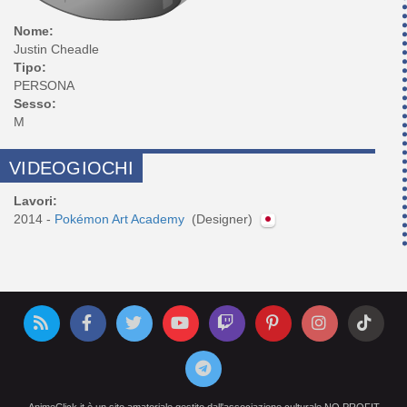
Nome:
Justin Cheadle
Tipo:
PERSONA
Sesso:
M
VIDEOGIOCHI
Lavori:
2014 -
Pokémon Art Academy
(Designer)
AnimeClick.it è un sito amatoriale gestito dall'associazione culturale NO PROFIT