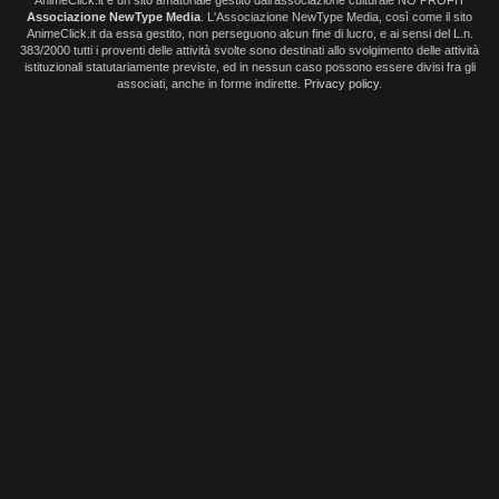
Associazione NewType Media
. L'Associazione NewType Media, così come il sito
AnimeClick.it da essa gestito, non perseguono alcun fine di lucro, e ai sensi del L.n.
383/2000 tutti i proventi delle attività svolte sono destinati allo svolgimento delle attività
istituzionali statutariamente previste, ed in nessun caso possono essere divisi fra gli
associati, anche in forme indirette.
Privacy policy
.