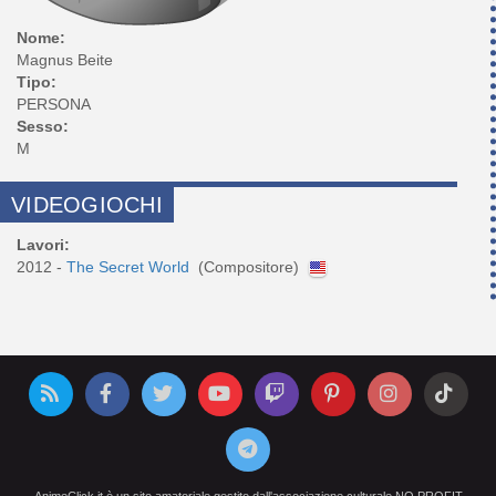
Nome:
Magnus Beite
Tipo:
PERSONA
Sesso:
M
VIDEOGIOCHI
Lavori:
2012 -
The Secret World
(Compositore)
AnimeClick.it è un sito amatoriale gestito dall'associazione culturale NO PROFIT