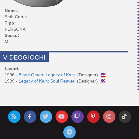
Nome:
Seth Carus
Tipo:
PERSONA
Sesso:
M
VIDEOGIOCHI
Lavori:
1996 -
Blood Omen: Legacy of Kain
(Designer)
1999 -
Legacy of Kain: Soul Reaver
(Designer)