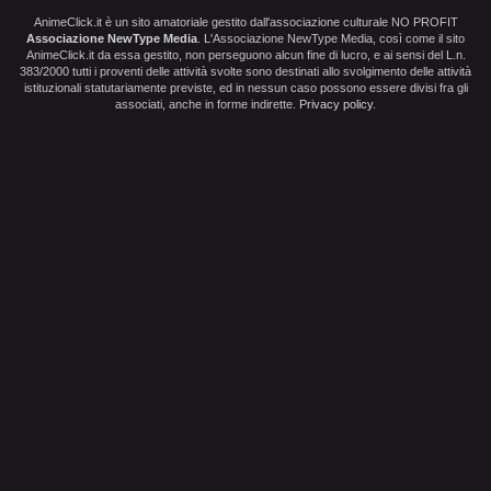
AnimeClick.it è un sito amatoriale gestito dall'associazione culturale NO PROFIT
Associazione NewType Media
. L'Associazione NewType Media, così come il sito
AnimeClick.it da essa gestito, non perseguono alcun fine di lucro, e ai sensi del L.n.
383/2000 tutti i proventi delle attività svolte sono destinati allo svolgimento delle attività
istituzionali statutariamente previste, ed in nessun caso possono essere divisi fra gli
associati, anche in forme indirette.
Privacy policy
.