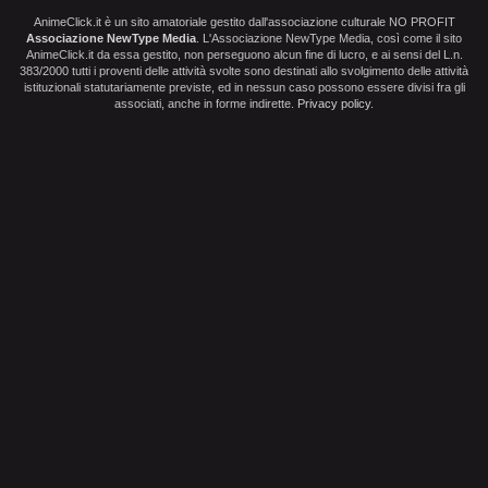
AnimeClick.it è un sito amatoriale gestito dall'associazione culturale NO PROFIT
Associazione NewType Media
. L'Associazione NewType Media, così come il sito
AnimeClick.it da essa gestito, non perseguono alcun fine di lucro, e ai sensi del L.n.
383/2000 tutti i proventi delle attività svolte sono destinati allo svolgimento delle attività
istituzionali statutariamente previste, ed in nessun caso possono essere divisi fra gli
associati, anche in forme indirette.
Privacy policy
.