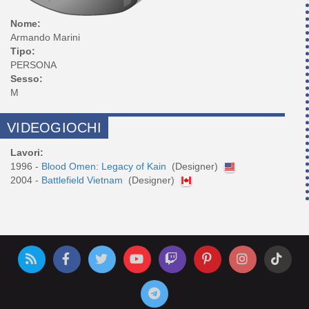
Nome:
Armando Marini
Tipo:
PERSONA
Sesso:
M
VIDEOGIOCHI
Lavori:
1996 -
Blood Omen: Legacy of Kain
(Designer)
2004 -
Battlefield Vietnam
(Designer)