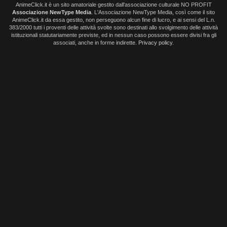
AnimeClick.it è un sito amatoriale gestito dall'associazione culturale NO PROFIT
Associazione NewType Media
. L'Associazione NewType Media, così come il sito
AnimeClick.it da essa gestito, non perseguono alcun fine di lucro, e ai sensi del L.n.
383/2000 tutti i proventi delle attività svolte sono destinati allo svolgimento delle attività
istituzionali statutariamente previste, ed in nessun caso possono essere divisi fra gli
associati, anche in forme indirette.
Privacy policy
.