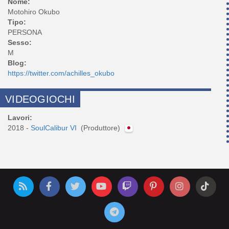
Nome:
Motohiro Okubo
Tipo:
PERSONA
Sesso:
M
Blog:
https://twitter.com/achilles_okubo
VIDEOGIOCHI
Lavori:
2018 -
SoulCalibur VI
(Produttore)