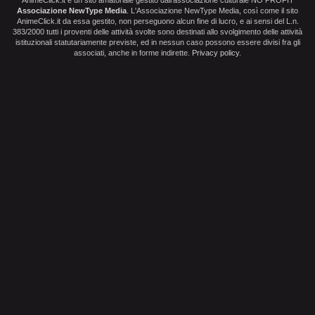
Associazione NewType Media
. L'Associazione NewType Media, così come il sito
AnimeClick.it da essa gestito, non perseguono alcun fine di lucro, e ai sensi del L.n.
383/2000 tutti i proventi delle attività svolte sono destinati allo svolgimento delle attività
istituzionali statutariamente previste, ed in nessun caso possono essere divisi fra gli
associati, anche in forme indirette.
Privacy policy
.