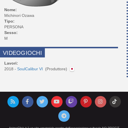
Nome:
Michinori Ozawa
Tipo:
PERSONA
Sesso:
M
VIDEOGIOCHI
Lavori:
2018 -
SoulCalibur VI
(Produttore)
AnimeClick.it è un sito amatoriale gestito dall'associazione culturale NO PROFIT