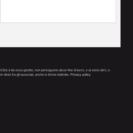
ick.it da essa gestito, non perseguono alcun fine di lucro, e ai sensi del L.n.
e divisi fra gli associati, anche in forme indirette.
Privacy policy
.