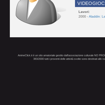
VIDEOGIOC
Lavori:
2000 -
Aladdin: L
AnimeClick.it è un sito amatoriale gestito dall'associazione culturale NO PR
383/2000 tutti i proventi delle attività svolte sono destinati allo