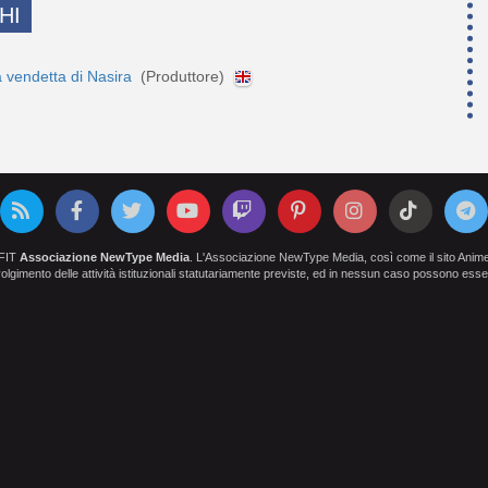
HI
a vendetta di Nasira
(Produttore)
OFIT
Associazione NewType Media
. L'Associazione NewType Media, così come il sito AnimeCl
 svolgimento delle attività istituzionali statutariamente previste, ed in nessun caso possono esser