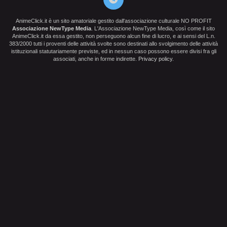
AnimeClick.it è un sito amatoriale gestito dall'associazione culturale NO PROFIT
Associazione NewType Media
. L'Associazione NewType Media, così come il sito
AnimeClick.it da essa gestito, non perseguono alcun fine di lucro, e ai sensi del L.n.
383/2000 tutti i proventi delle attività svolte sono destinati allo svolgimento delle attività
istituzionali statutariamente previste, ed in nessun caso possono essere divisi fra gli
associati, anche in forme indirette.
Privacy policy
.