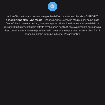
AnimeClick.it è un sito amatoriale gestito dall'associazione culturale NO PROFIT
Associazione NewType Media
. L'Associazione NewType Media, così come il sito
AnimeClick.it da essa gestito, non perseguono alcun fine di lucro, e ai sensi del L.n.
383/2000 tutti i proventi delle attività svolte sono destinati allo svolgimento delle attività
istituzionali statutariamente previste, ed in nessun caso possono essere divisi fra gli
associati, anche in forme indirette.
Privacy policy
.