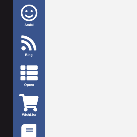
Amici
Blog
Opere
WishList