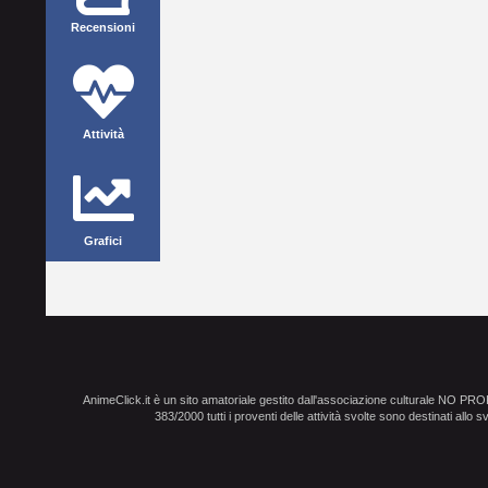
Recensioni
Attività
Grafici
AnimeClick.it è un sito amatoriale gestito dall'associazione culturale NO PR
383/2000 tutti i proventi delle attività svolte sono destinati allo