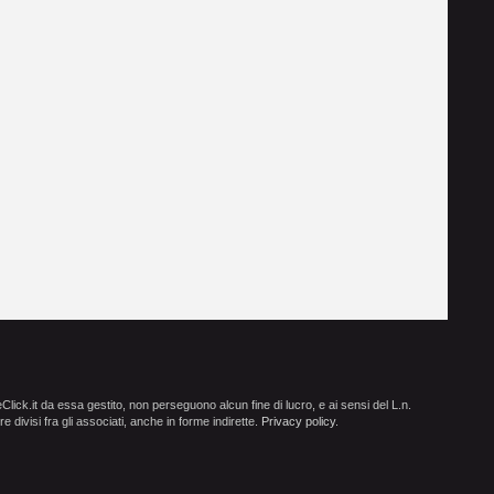
ick.it da essa gestito, non perseguono alcun fine di lucro, e ai sensi del L.n.
e divisi fra gli associati, anche in forme indirette.
Privacy policy
.