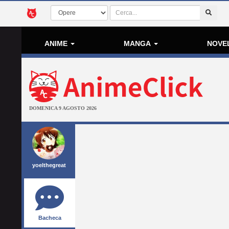
ANIME
MANGA
NOVE
DOMENICA 9 AGOSTO 2026
yoelthegreat
Bacheca