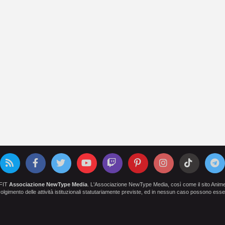
OFIT
Associazione NewType Media
. L'Associazione NewType Media, così come il sito AnimeCl
 svolgimento delle attività istituzionali statutariamente previste, ed in nessun caso possono esser