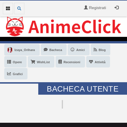
Registrati
Izaya_Orihara
Bacheca
Amici
Blog
Opere
WishList
Recensioni
Attività
Grafici
BACHECA UTENTE