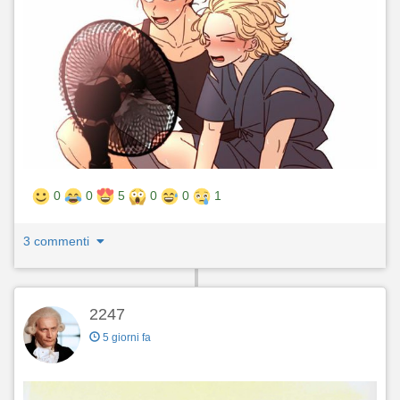
0
0
5
0
0
1
3 commenti
2247
5 giorni fa