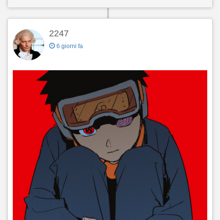
2247
6 giorni fa