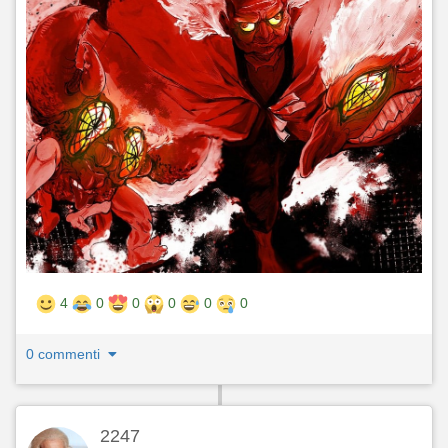
4
0
0
0
0
0
0 commenti
2247