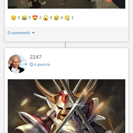
0
0
2
0
0
1
0 commenti
2247
4 giorni fa