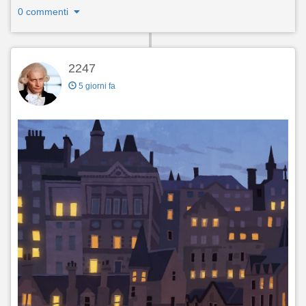
0 commenti
2247
5 giorni fa