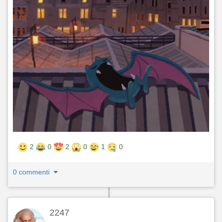
2
0
2
0
1
0
0 commenti
2247