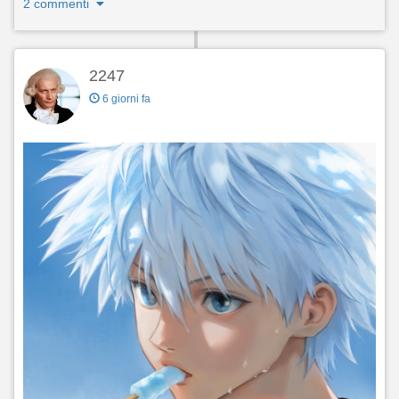
2 commenti
2247
6 giorni fa