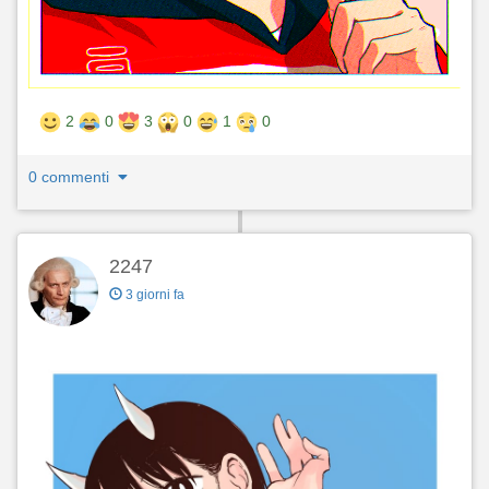
2
0
3
0
1
0
0 commenti
2247
3 giorni fa