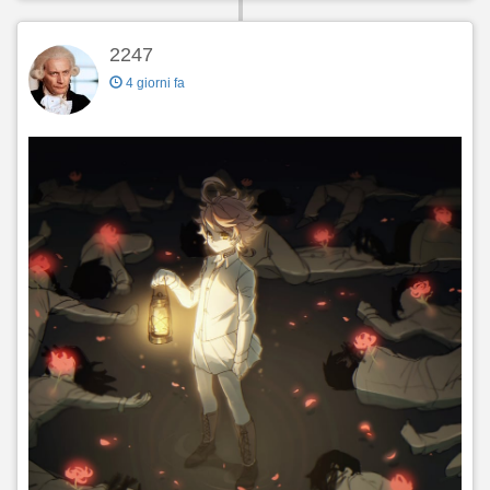
2247
4 giorni fa