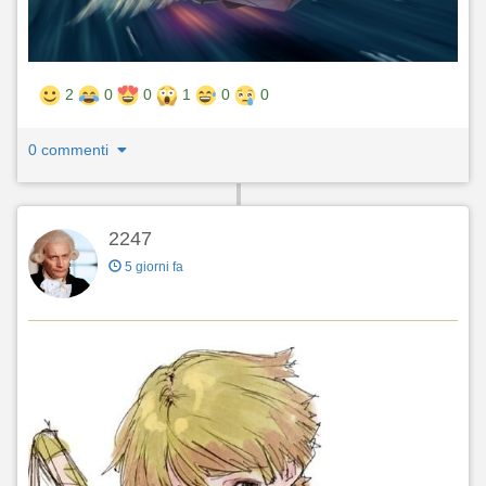
2
0
0
1
0
0
0 commenti
2247
5 giorni fa