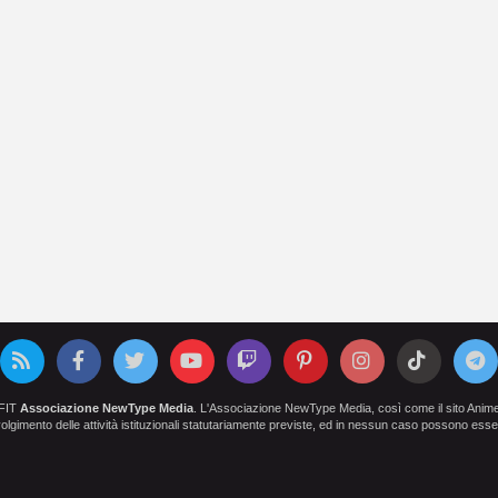
OFIT
Associazione NewType Media
. L'Associazione NewType Media, così come il sito AnimeCl
 svolgimento delle attività istituzionali statutariamente previste, ed in nessun caso possono esser