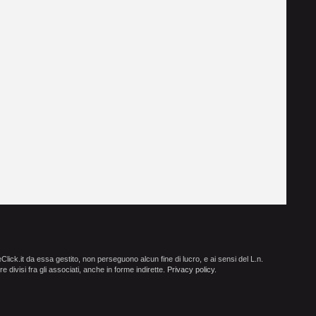
ick.it da essa gestito, non perseguono alcun fine di lucro, e ai sensi del L.n.
e divisi fra gli associati, anche in forme indirette.
Privacy policy
.