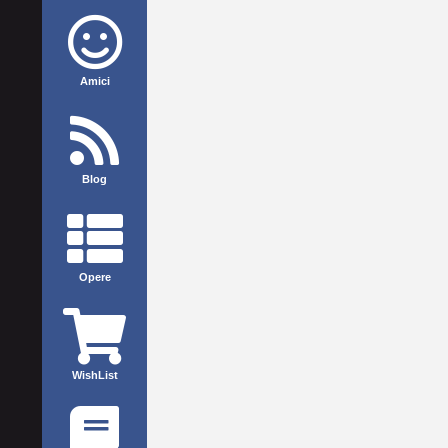
Amici
Blog
Opere
WishList