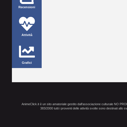
Recensioni
Attività
Grafici
AnimeClick.it è un sito amatoriale gestito dall'associazione culturale NO PR
383/2000 tutti i proventi delle attività svolte sono destinati allo