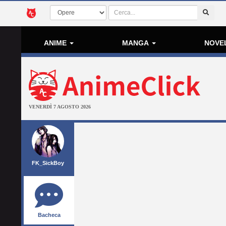
ANIME
MANGA
NOVE
VENERDÌ 7 AGOSTO 2026
FK_SickBoy
Bacheca