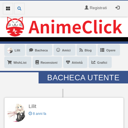
Registrati
Lilit
Bacheca
Amici
Blog
Opere
WishList
Recensioni
Attività
Grafici
BACHECA UTENTE
Lilit
8 anni fa