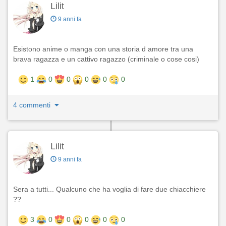
Lilit
9 anni fa
Esistono anime o manga con una storia d amore tra una
brava ragazza e un cattivo ragazzo (criminale o cose cosi)
1
0
0
0
0
0
4 commenti
Lilit
9 anni fa
Sera a tutti... Qualcuno che ha voglia di fare due chiacchiere
??
3
0
0
0
0
0