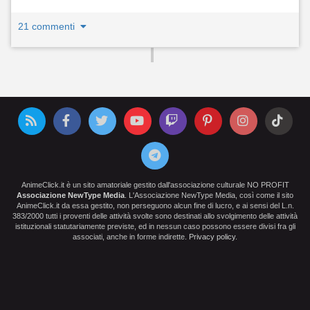
21 commenti
AnimeClick.it è un sito amatoriale gestito dall'associazione culturale NO PROFIT
Associazione NewType Media
. L'Associazione NewType Media, così come il sito
AnimeClick.it da essa gestito, non perseguono alcun fine di lucro, e ai sensi del L.n.
383/2000 tutti i proventi delle attività svolte sono destinati allo svolgimento delle attività
istituzionali statutariamente previste, ed in nessun caso possono essere divisi fra gli
associati, anche in forme indirette.
Privacy policy
.