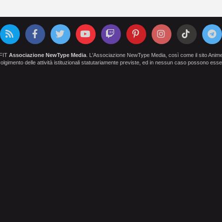
OFIT
Associazione NewType Media
. L'Associazione NewType Media, così come il sito AnimeCl
 svolgimento delle attività istituzionali statutariamente previste, ed in nessun caso possono esser