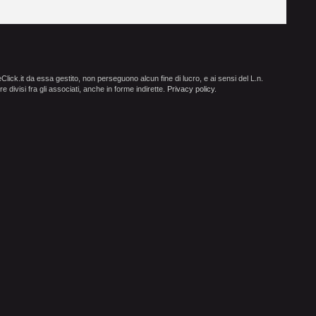
ick.it da essa gestito, non perseguono alcun fine di lucro, e ai sensi del L.n.
e divisi fra gli associati, anche in forme indirette.
Privacy policy
.