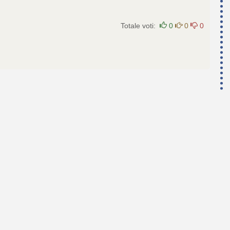
Totale voti:
0
0
0