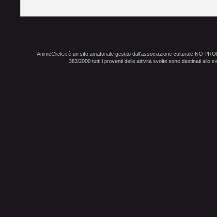
AnimeClick.it è un sito amatoriale gestito dall'associazione culturale NO PR
383/2000 tutti i proventi delle attività svolte sono destinati allo