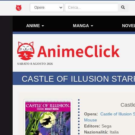
ANIME
MANGA
NOVE
SABATO 8 AGOSTO 2026
CASTLE OF ILLUSION STA
Castle
Opera:
Castle of Illusion
Mouse
Editore:
Sega
Nazionalità:
Italia