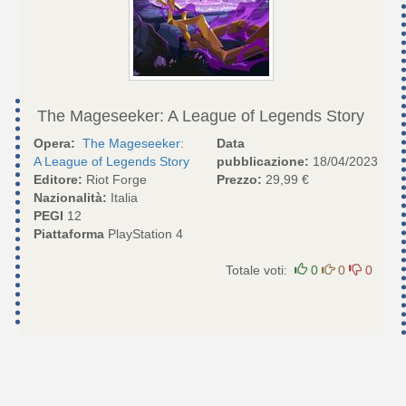
The Mageseeker: A League of Legends Story
Opera:
The Mageseeker:
Data
A League of Legends Story
pubblicazione:
18/04/2023
Editore:
Riot Forge
Prezzo:
29,99 €
Nazionalità:
Italia
PEGI
12
Piattaforma
PlayStation 4
Totale voti:
0
0
0