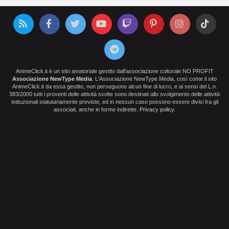
AnimeClick.it è un sito amatoriale gestito dall'associazione culturale NO PROFIT
Associazione NewType Media
. L'Associazione NewType Media, così come il sito
AnimeClick.it da essa gestito, non perseguono alcun fine di lucro, e ai sensi del L.n.
383/2000 tutti i proventi delle attività svolte sono destinati allo svolgimento delle attività
istituzionali statutariamente previste, ed in nessun caso possono essere divisi fra gli
associati, anche in forme indirette.
Privacy policy
.