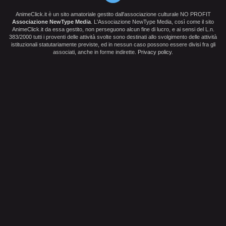
AnimeClick.it è un sito amatoriale gestito dall'associazione culturale NO PROFIT
Associazione NewType Media
. L'Associazione NewType Media, così come il sito
AnimeClick.it da essa gestito, non perseguono alcun fine di lucro, e ai sensi del L.n.
383/2000 tutti i proventi delle attività svolte sono destinati allo svolgimento delle attività
istituzionali statutariamente previste, ed in nessun caso possono essere divisi fra gli
associati, anche in forme indirette.
Privacy policy
.