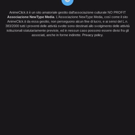
AnimeClick.it è un sito amatoriale gestito dall'associazione culturale NO PROFIT
Associazione NewType Media
. L'Associazione NewType Media, così come il sito
AnimeClick.it da essa gestito, non perseguono alcun fine di lucro, e ai sensi del L.n.
383/2000 tutti i proventi delle attività svolte sono destinati allo svolgimento delle attività
istituzionali statutariamente previste, ed in nessun caso possono essere divisi fra gli
associati, anche in forme indirette.
Privacy policy
.