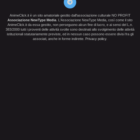
AnimeClick.it è un sito amatoriale gestito dall'associazione culturale NO PROFIT
Associazione NewType Media
. L'Associazione NewType Media, così come il sito
AnimeClick.it da essa gestito, non perseguono alcun fine di lucro, e ai sensi del L.n.
383/2000 tutti i proventi delle attività svolte sono destinati allo svolgimento delle attività
istituzionali statutariamente previste, ed in nessun caso possono essere divisi fra gli
associati, anche in forme indirette.
Privacy policy
.