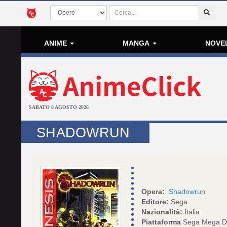
ANIME
MANGA
NOVE
SABATO 8 AGOSTO 2026
SHADOWRUN
Opera:
Shadowrun
Editore:
Sega
Nazionalità:
Italia
Piattaforma
Sega Mega D