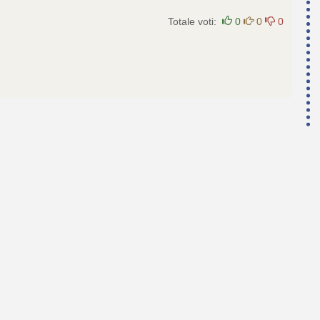
Totale voti:
0
0
0