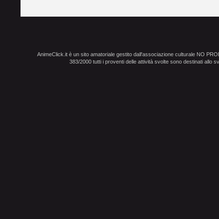
AnimeClick.it è un sito amatoriale gestito dall'associazione culturale NO PR
383/2000 tutti i proventi delle attività svolte sono destinati allo