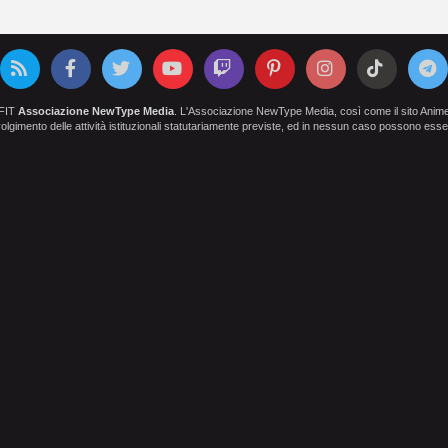
OFIT
Associazione NewType Media
. L'Associazione NewType Media, così come il sito AnimeCl
 svolgimento delle attività istituzionali statutariamente previste, ed in nessun caso possono esser