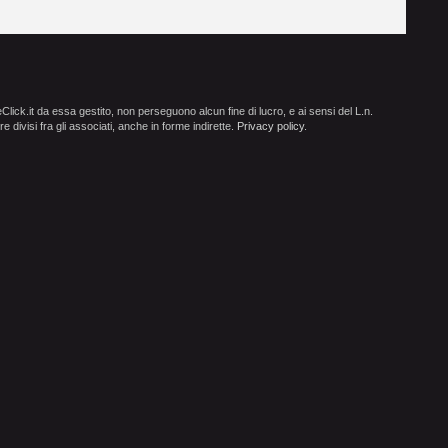
ick.it da essa gestito, non perseguono alcun fine di lucro, e ai sensi del L.n.
e divisi fra gli associati, anche in forme indirette.
Privacy policy
.