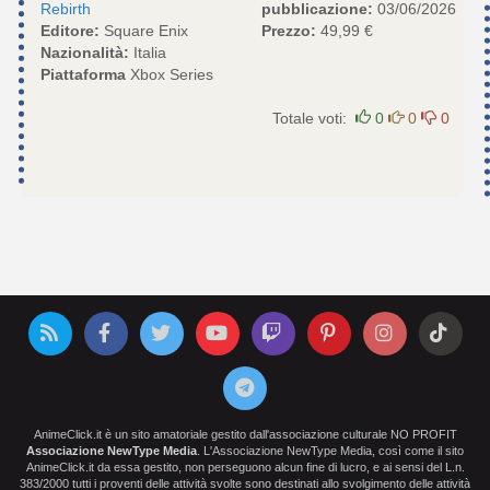
Rebirth
pubblicazione:
03/06/2026
Editore:
Square Enix
Prezzo:
49,99 €
Nazionalità:
Italia
Piattaforma
Xbox Series
Totale voti:
0
0
0
AnimeClick.it è un sito amatoriale gestito dall'associazione culturale NO PROFIT
Associazione NewType Media
. L'Associazione NewType Media, così come il sito
AnimeClick.it da essa gestito, non perseguono alcun fine di lucro, e ai sensi del L.n.
383/2000 tutti i proventi delle attività svolte sono destinati allo svolgimento delle attività