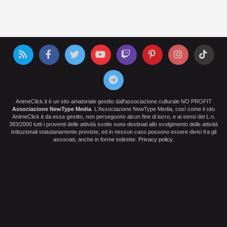
AnimeClick.it è un sito amatoriale gestito dall'associazione culturale NO PROFIT
Associazione NewType Media
. L'Associazione NewType Media, così come il sito
AnimeClick.it da essa gestito, non perseguono alcun fine di lucro, e ai sensi del L.n.
383/2000 tutti i proventi delle attività svolte sono destinati allo svolgimento delle attività
istituzionali statutariamente previste, ed in nessun caso possono essere divisi fra gli
associati, anche in forme indirette.
Privacy policy
.