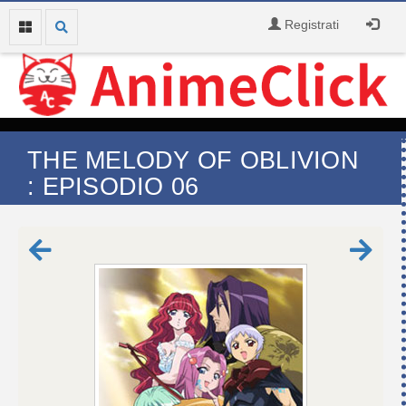
Registrati
THE MELODY OF OBLIVION
: EPISODIO 06