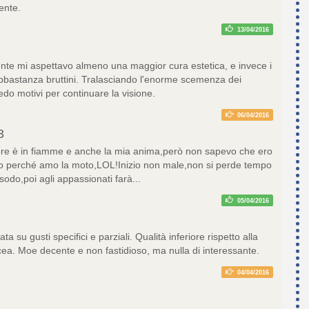
tente.
13/04/2016
te mi aspettavo almeno una maggior cura estetica, e invece i
bbastanza bruttini. Tralasciando l'enorme scemenza dei
edo motivi per continuare la visione.
06/04/2016
3
re è in fiamme e anche la mia anima,però non sapevo che ero
o perché amo la moto,LOL!Inizio non male,non si perde tempo
al sodo,poi agli appassionati farà...
05/04/2016
ta su gusti specifici e parziali. Qualità inferiore rispetto alla
cea. Moe decente e non fastidioso, ma nulla di interessante.
04/04/2016