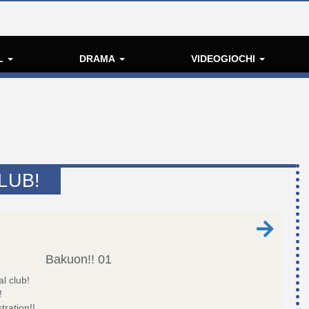
L
DRAMA
VIDEOGIOCHI
LUB!
Bakuon!!
01
l club!
!
tration!!