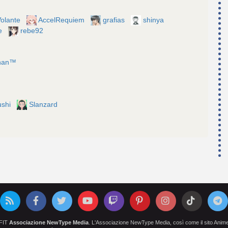
Volante
AccelRequiem
grafias
shinya
e
rebe92
chan™
ushi
Slanzard
OFIT
Associazione NewType Media
. L'Associazione NewType Media, così come il sito AnimeCl