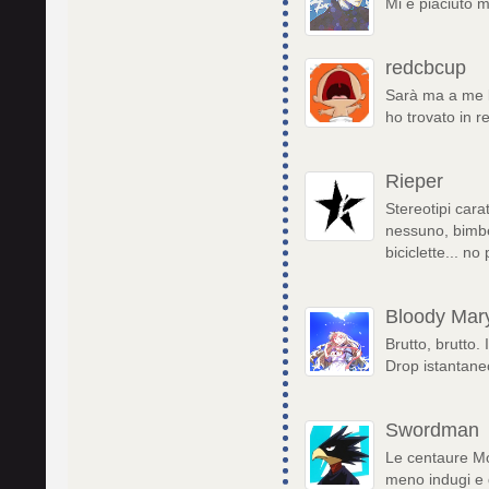
Mi è piaciuto m
redcbcup
Sarà ma a me la
ho trovato in re
Rieper
Stereotipi car
nessuno, bimb
biciclette... no
Bloody Mar
Brutto, brutto
Drop istantane
Swordman
Le centaure Mo
meno indugi e 