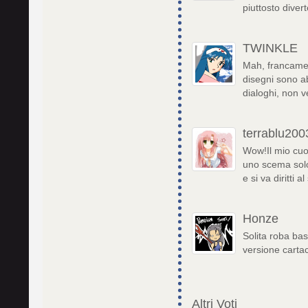
piuttosto diver
TWINKLE
Mah, francamen
disegni sono a
dialoghi, non v
terrablu200
Wow!Il mio cuo
uno scema sol
e si va diritti 
Honze
Solita roba basa
versione carta
Altri Voti