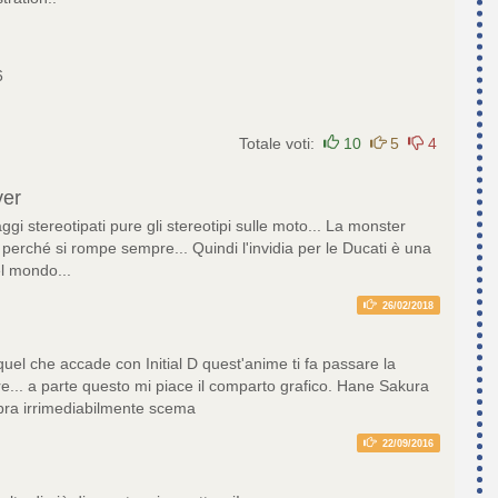
6
Totale voti:
10
5
4
ver
gi stereotipati pure gli stereotipi sulle moto... La monster
erché si rompe sempre... Quindi l'invidia per le Ducati è una
el mondo...
26/02/2018
 quel che accade con Initial D quest'anime ti fa passare la
re... a parte questo mi piace il comparto grafico. Hane Sakura
bra irrimediabilmente scema
22/09/2016