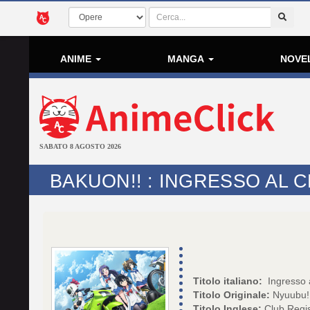
ANIME
MANGA
NOVE
SABATO 8 AGOSTO 2026
BAKUON!! : INGRESSO AL C
Titolo italiano:
Ingresso a
Titolo Originale:
Nyuubu!
Titolo Inglese:
Club Regis