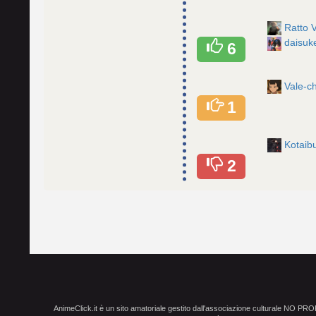
Ratto 
daisuk
6
Vale-
1
Kotaib
2
AnimeClick.it è un sito amatoriale gestito dall'associazione culturale NO PR