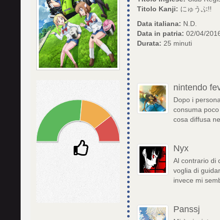
Titolo Kanji:
にゅうぶ!!
Data italiana:
N.D.
Data in patria:
02/04/201
Durata:
25 minuti
nintendo fe
Dopo i personag
consuma poco p
cosa diffusa n
Nyx
Al contrario di
voglia di guida
invece mi sem
Panssj