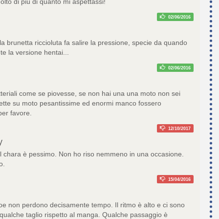
olto di più di quanto mi aspettassi!
02/06/2016
 brunetta riccioluta fa salire la pressione, specie da quando
te la versione hentai...
02/06/2016
atteriali come se piovesse, se non hai una una moto non sei
ette su moto pesantissime ed enormi manco fossero
 per favore.
12/10/2017
y
. Il chara è pessimo. Non ho riso nemmeno in una occasione.
o.
15/04/2016
e non perdono decisamente tempo. Il ritmo è alto e ci sono
qualche taglio rispetto al manga. Qualche passaggio è