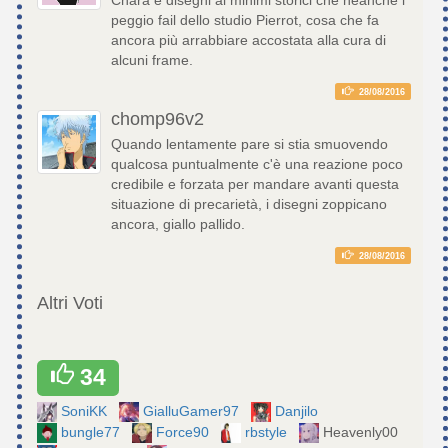
peggio fail dello studio Pierrot, cosa che fa
ancora più arrabbiare accostata alla cura di
alcuni frame.
28/08/2016
chomp96v2
Quando lentamente pare si stia smuovendo
qualcosa puntualmente c'è una reazione poco
credibile e forzata per mandare avanti questa
situazione di precarietà, i disegni zoppicano
ancora, giallo pallido.
28/08/2016
Altri Voti
34
SoniKK
GialluGamer97
Danjilo
bungle77
Force90
rbstyle
Heavenly00