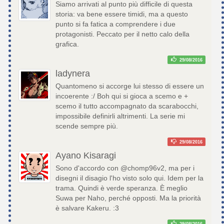
Siamo arrivati al punto più difficile di questa
storia: va bene essere timidi, ma a questo
punto si fa fatica a comprendere i due
protagonisti. Peccato per il netto calo della
grafica.
29/08/2016
ladynera
Quantomeno si accorge lui stesso di essere un
incoerente :/ Boh qui si gioca a scemo e +
scemo il tutto accompagnato da scarabocchi,
impossibile definirli altrimenti. La serie mi
scende sempre più.
29/08/2016
Ayano Kisaragi
Sono d'accordo con @chomp96v2, ma per i
disegni il disagio l'ho visto solo qui. Idem per la
trama. Quindi è verde speranza. È meglio
Suwa per Naho, perché opposti. Ma la priorità
è salvare Kakeru. :3
29/08/2016