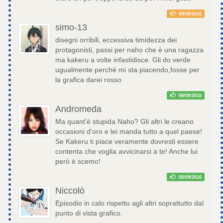
09/09/2016
simo-13
disegni orribili, eccessiva timidezza dei
protagonisti, passi per naho che è una ragazza
ma kakeru a volte infastidisce. Gli do verde
ugualmente perché mi sta piacendo,fosse per
la grafica darei rosso
08/09/2016
Andromeda
Ma quant'è stupida Naho? Gli altri le creano
occasioni d'oro e lei manda tutto a quel paese!
Se Kakeru ti piace veramente dovresti essere
contenta che voglia avvicinarsi a te! Anche lui
però è scemo!
08/09/2016
Niccolò
Episodio in calo rispetto agli altri soprattutto dal
punto di vista grafico.