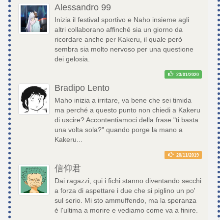
Alessandro 99
Inizia il festival sportivo e Naho insieme agli
altri collaborano affinché sia un giorno da
ricordare anche per Kakeru, il quale però
sembra sia molto nervoso per una questione
dei gelosia.
23/01/2020
Bradipo Lento
Maho inizia a irritare, va bene che sei timida
ma perché a questo punto non chiedi a Kakeru
di uscire? Accontentiamoci della frase "ti basta
una volta sola?" quando porge la mano a
Kakeru...
20/11/2019
信仰君
Dai ragazzi, qui i fichi stanno diventando secchi
a forza di aspettare i due che si piglino un po'
sul serio. Mi sto ammuffendo, ma la speranza
è l'ultima a morire e vediamo come va a finire.