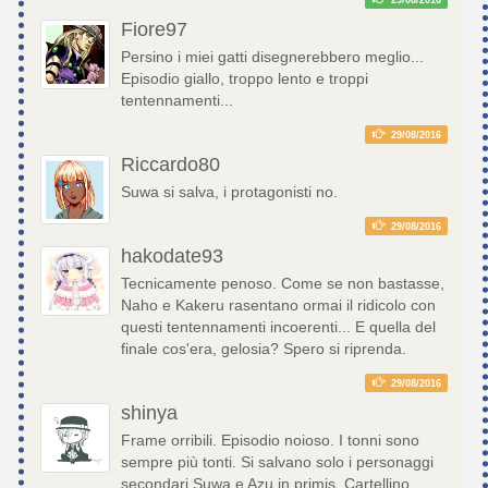
Fiore97
Persino i miei gatti disegnerebbero meglio...
Episodio giallo, troppo lento e troppi
tentennamenti...
29/08/2016
Riccardo80
Suwa si salva, i protagonisti no.
29/08/2016
hakodate93
Tecnicamente penoso. Come se non bastasse,
Naho e Kakeru rasentano ormai il ridicolo con
questi tentennamenti incoerenti... E quella del
finale cos'era, gelosia? Spero si riprenda.
29/08/2016
shinya
Frame orribili. Episodio noioso. I tonni sono
sempre più tonti. Si salvano solo i personaggi
secondari Suwa e Azu in primis. Cartellino