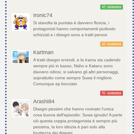
02/09/2016
Ironic74
Si stavolta la puntata è davvero floscia, i
protagonisti hanno comportamenti piuttosto
schizzati e i disegni sono a tratti penosi
01/09/2016
Kartman
A tratti disegni orrendi, e la trama sta cadendo
sempre più in basso, Naho e Kakeru sono
davvero odiosi, si salvano gli altri personaggi,
soprattutto come sempre Suwa il migliore.
Comunque ep bocciato
01/09/2016
Arashi84
Disegni pessimi che hanno rovinato l'unica
cosa buona dell'episodio: Suwa ignudo! A parte
ciò questa coppia protagonista è sempre più
pessima, la loro idiozia è pari solo alla
bruttezza dei disegni.