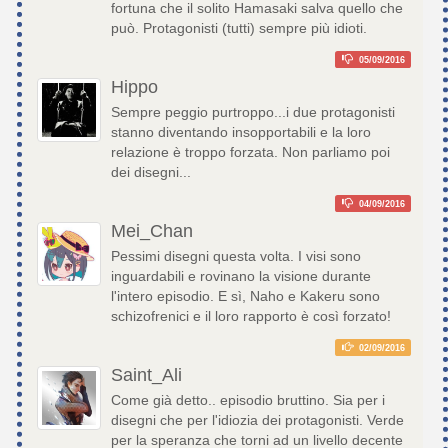
fortuna che il solito Hamasaki salva quello che
può. Protagonisti (tutti) sempre più idioti.
05/09/2016
Hippo
Sempre peggio purtroppo...i due protagonisti
stanno diventando insopportabili e la loro
relazione è troppo forzata. Non parliamo poi
dei disegni...
04/09/2016
Mei_Chan
Pessimi disegni questa volta. I visi sono
inguardabili e rovinano la visione durante
l'intero episodio. E sì, Naho e Kakeru sono
schizofrenici e il loro rapporto è così forzato!
02/09/2016
Saint_Ali
Come già detto.. episodio bruttino. Sia per i
disegni che per l'idiozia dei protagonisti. Verde
per la speranza che torni ad un livello decente