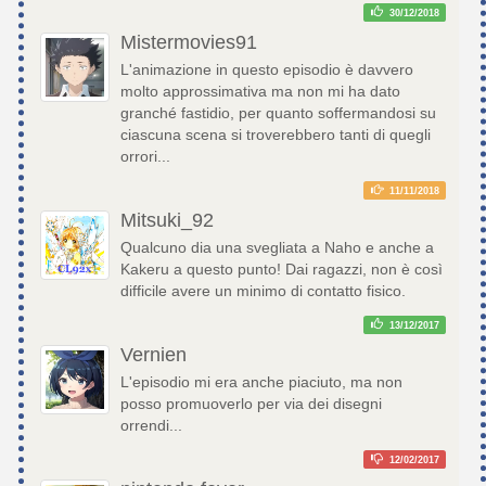
30/12/2018
Mistermovies91
L'animazione in questo episodio è davvero
molto approssimativa ma non mi ha dato
granché fastidio, per quanto soffermandosi su
ciascuna scena si troverebbero tanti di quegli
orrori...
11/11/2018
Mitsuki_92
Qualcuno dia una svegliata a Naho e anche a
Kakeru a questo punto! Dai ragazzi, non è così
difficile avere un minimo di contatto fisico.
13/12/2017
Vernien
L'episodio mi era anche piaciuto, ma non
posso promuoverlo per via dei disegni
orrendi...
12/02/2017