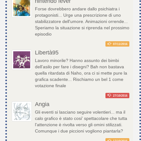
nintendo fever
Forse dovrebbero andare dallo psichiatra i
protagonisti... Urge una prescrizione di uno
stabilizzatore dell'umore. Animazioni orrende...
Speriamo la situazione si riprenda nel prossimo
episodio
07/11/2016
Libertà95
Lavoro minorile? Hanno assunto dei bimbi
dell'asilo per fare i disegni? Bah non bastava
quella ritardata di Naho, ora ci si mette pure la
grafica scadente... Rischiamo un bel 1 come
votazione finale
27/10/2016
Angia
Gli eventi si lasciano seguire volentieri... ma il
calo grafico è stato cosi' spettacolare che tutta
l'attenzione è rivolta verso gli omini stilizzati.
Comunque i due piccioni vogliono piantarla?
17/10/2016