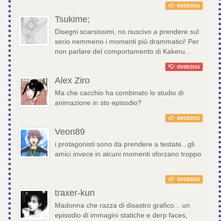
05/09/2016
Tsukime;
Disegni scarsissimi, no riuscivo a prendere sul
serio nemmeno i momenti più drammatici! Per
non parlare del comportamento di Kakeru...
05/09/2016
Alex Ziro
Ma che cacchio ha combinato lo studio di
animazione in sto episodio?
05/09/2016
Veon89
i protagonisti sono da prendere a testate...gli
amici invece in alcuni momenti sforzano troppo
.
05/09/2016
traxer-kun
Madonna che razza di disastro grafico... un
episodio di immagini statiche e derp faces,