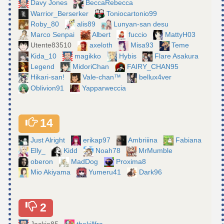
Davy Jones
BeccaRebecca
Warrior_Berserker
Toniocartonio99
Roby_80
alis89
Lunyan-san desu
Marco Senpai
Albert
fuccio
MattyH03
Utente83510
axeloth
Misa93
Teme
Kida_10
magikko
Hybis
Flare Asakura
Legend
MidoriChan
FAIRY_CHAN95
Hikari-san!
Vale-chan™
bellux4ver
Oblivion91
Yapparweccia
14
Just Alright
erikap97
Ambriiina
Fabiana
Elly_
Kidd
Noah78
MrMumble
oberon
MadDog
Proxima8
Mio Akiyama
Yumeru41
Dark96
2