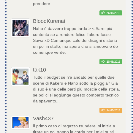
prendere.
26/09/2016
BloodKurenai
Naho è davvero troppo tarda >.< Sarei più
contenta se a rendere felice Takeru fosse
Suwa xD Comunque calo dei disegni e storia
un po' in stallo, ma spero che si smuova e do
comunque verde.
25/09/2016
tak10
Tutto il budget se n'è andato per quelle due
scene di Kakeru e Naho sotto la pioggia? Già
di suo è una delle parti più moscie della storia,
se poi ci si aggiunge questo comparto tecnico
da spavento...
14/09/2016
Vash437
Il primo caso di ragazzo tsundere..si inizia a
tirare un po' troppo la corda per i miei gusti