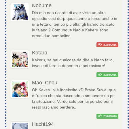
Nobume
Dio mio non ricordo di aver visto un altro
episodio così derp quest'anno o forse anche in
una fetta di tempo più alta, gli hanno troncato
le falangi? Comunque Nao e Kakeru sono
ormai due bamboline
30/08/2016
Kotaro
Kakeru, se hai qualcosa da dire a Naho fallo,
invece di fare la donnetta e poi rosicare!
30/08/2016
Mao_Chou
Oh Kakeru si è ingelosito xD Bravo Suwa, qua
è l'unico che sta riuscendo a smuovere un po'
la situazione. Verde solo per lui perché per il
resto lasciamo perdere..
29/08/2016
Hachi194