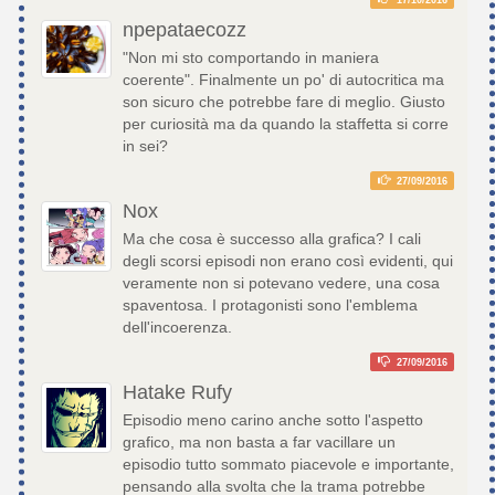
npepataecozz
"Non mi sto comportando in maniera
coerente". Finalmente un po' di autocritica ma
son sicuro che potrebbe fare di meglio. Giusto
per curiosità ma da quando la staffetta si corre
in sei?
27/09/2016
Nox
Ma che cosa è successo alla grafica? I cali
degli scorsi episodi non erano così evidenti, qui
veramente non si potevano vedere, una cosa
spaventosa. I protagonisti sono l'emblema
dell'incoerenza.
27/09/2016
Hatake Rufy
Episodio meno carino anche sotto l'aspetto
grafico, ma non basta a far vacillare un
episodio tutto sommato piacevole e importante,
pensando alla svolta che la trama potrebbe