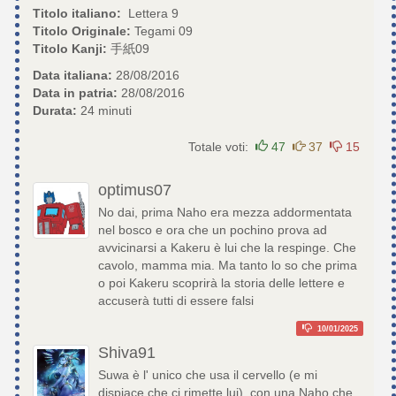
Titolo italiano:
Lettera 9
Titolo Originale:
Tegami 09
Titolo Kanji:
手紙09
Data italiana:
28/08/2016
Data in patria:
28/08/2016
Durata:
24 minuti
Totale voti:
47
37
15
optimus07
No dai, prima Naho era mezza addormentata
nel bosco e ora che un pochino prova ad
avvicinarsi a Kakeru è lui che la respinge. Che
cavolo, mamma mia. Ma tanto lo so che prima
o poi Kakeru scoprirà la storia delle lettere e
accuserà tutti di essere falsi
10/01/2025
Shiva91
Suwa è l' unico che usa il cervello (e mi
dispiace che ci rimette lui)..con una Naho che