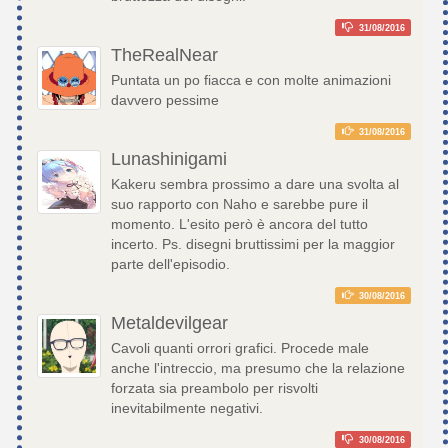
31/08/2016
TheRealNear
Puntata un po fiacca e con molte animazioni
davvero pessime
31/08/2016
Lunashinigami
Kakeru sembra prossimo a dare una svolta al
suo rapporto con Naho e sarebbe pure il
momento. L'esito però è ancora del tutto
incerto. Ps. disegni bruttissimi per la maggior
parte dell'episodio.
30/08/2016
Metaldevilgear
Cavoli quanti orrori grafici. Procede male
anche l'intreccio, ma presumo che la relazione
forzata sia preambolo per risvolti
inevitabilmente negativi.
30/08/2016