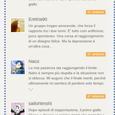
giallo.
28/08/2016
Eretria90
Un gruppo troppo amorevole, che forza il
rapporto tra i due tonni. E' tutto così artificioso,
poco spontaneo. Una corsa al raggiungimento
di un disegno felice. Ma la depressione è
un'altra cosa...
28/08/2016
Naco
La mia pazienza sta raggiungendo il limite:
Naho è sempre più stupida e la situazione non
si sblocca. Mi auguro che il finale meriti, perché
ultimamente mi sembra di perdere solo tempo.
-_-
28/08/2016
sailortenshi
Dopo episodi di sopportazione, il primo giallo.
Chara e disegni ai minimi storici che neanche i