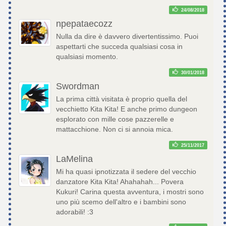
24/08/2018
npepataecozz
Nulla da dire è davvero divertentissimo. Puoi
aspettarti che succeda qualsiasi cosa in
qualsiasi momento.
30/01/2018
Swordman
La prima città visitata è proprio quella del
vecchietto Kita Kita! E anche primo dungeon
esplorato con mille cose pazzerelle e
mattacchione. Non ci si annoia mica.
25/11/2017
LaMelina
Mi ha quasi ipnotizzata il sedere del vecchio
danzatore Kita Kita! Ahahahah... Povera
Kukuri! Carina questa avventura, i mostri sono
uno più scemo dell'altro e i bambini sono
adorabili! :3