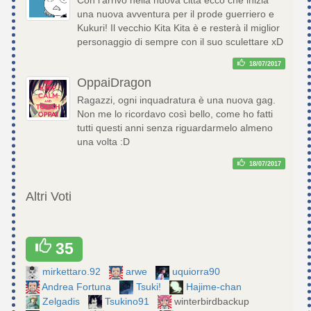
Con l'arrivo nella nuova città ecco che inizia
una nuova avventura per il prode guerriero e
Kukuri! Il vecchio Kita Kita è e resterà il miglior
personaggio di sempre con il suo sculettare xD
18/07/2017
OppaiDragon
Ragazzi, ogni inquadratura è una nuova gag.
Non me lo ricordavo così bello, come ho fatti
tutti questi anni senza riguardarmelo almeno
una volta :D
18/07/2017
Altri Voti
35
mirkettaro.92
arwe
uquiorra90
Andrea Fortuna
Tsuki!
Hajime-chan
Zelgadis
Tsukino91
winterbirdbackup