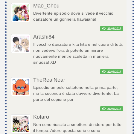
Mao_Chou
Divertente episodio dove si vede il vecchio
danzatore un gonnella hawaiana!
23/07/2017
Arashi84
Il vecchio danzatore kita kita è nel cuore di tutti,
non vedevo l'ora di poterlo ammirare
nuovamente mentre sculetta in maniera
sinuosa! XD
22/07/2017
TheRealNear
Episodio un pelo sottotono nella prima parte,
ma la seconda è stata davvero divertente. La
parte del copione poi
21/07/2017
Kotaro
Non sono riuscito a smettere di ridere per tutto
il tempo. Adoro questa serie e sono