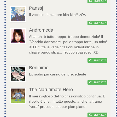
25/09/2017
Panssj
Il vecchio danzatore kita kita!! >O<
29/07/2017
Andromeda
Ahahah, è tutto troppo, troppo demenziale! Il
"Vecchio danzatore" poi è troppo forte, un mito!
XD E tutte le varie citazioni videoludiche in
chiave parodistica... Troppo spassoso! XD
29/07/2017
Benihime
Episodio più carino del precedente
26/07/2017
The Narutimate Hero
Il meraviglioso delirio citazionistico continua. E
il bello è che, in tutto questo, anche la trama
"vera" procede, seppur pian piano!
25/07/2017