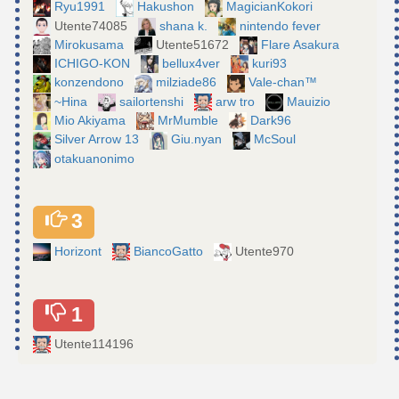
Ryu1991
Hakushon
MagicianKokori
Utente74085
shana k.
nintendo fever
Mirokusama
Utente51672
Flare Asakura
ICHIGO-KON
bellux4ver
kuri93
konzendono
milziade86
Vale-chan™
~Hina
sailortenshi
arw tro
Mauizio
Mio Akiyama
MrMumble
Dark96
Silver Arrow 13
Giu.nyan
McSoul
otakuanonimo
3
Horizont
BiancoGatto
Utente970
1
Utente114196