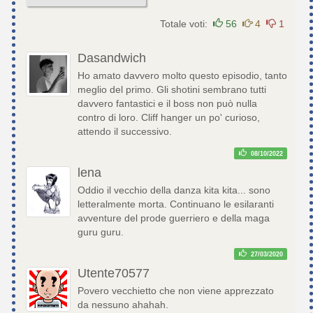
Totale voti:
56
4
1
Dasandwich
Ho amato davvero molto questo episodio, tanto
meglio del primo. Gli shotini sembrano tutti
davvero fantastici e il boss non può nulla
contro di loro. Cliff hanger un po' curioso,
attendo il successivo.
08/10/2022
lena
Oddio il vecchio della danza kita kita... sono
letteralmente morta. Continuano le esilaranti
avventure del prode guerriero e della maga
guru guru.
27/03/2020
Utente70577
Povero vecchietto che non viene apprezzato
da nessuno ahahah.