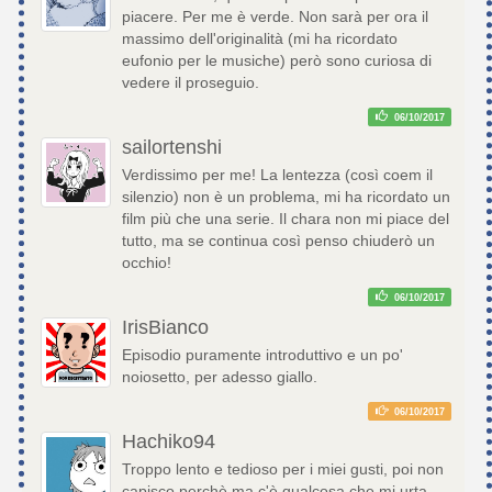
piacere. Per me è verde. Non sarà per ora il
massimo dell'originalità (mi ha ricordato
eufonio per le musiche) però sono curiosa di
vedere il proseguio.
06/10/2017
sailortenshi
Verdissimo per me! La lentezza (così coem il
silenzio) non è un problema, mi ha ricordato un
film più che una serie. Il chara non mi piace del
tutto, ma se continua così penso chiuderò un
occhio!
06/10/2017
IrisBianco
Episodio puramente introduttivo e un po'
noiosetto, per adesso giallo.
06/10/2017
Hachiko94
Troppo lento e tedioso per i miei gusti, poi non
capisco perchè ma c'è qualcosa che mi urta