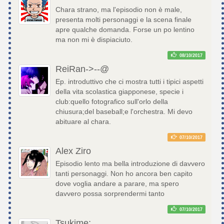
Chara strano, ma l'episodio non è male,
presenta molti personaggi e la scena finale
apre qualche domanda. Forse un po lentino
ma non mi è dispiaciuto.
08/10/2017
ReiRan->--@
Ep. introduttivo che ci mostra tutti i tipici aspetti
della vita scolastica giapponese, specie i
club:quello fotografico sull'orlo della
chiusura;del baseball;e l'orchestra. Mi devo
abituare al chara.
07/10/2017
Alex Ziro
Episodio lento ma bella introduzione di davvero
tanti personaggi. Non ho ancora ben capito
dove voglia andare a parare, ma spero
davvero possa sorprendermi tanto
07/10/2017
Tsukime;