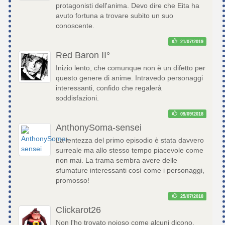
protagonisti dell'anima. Devo dire che Eita ha
avuto fortuna a trovare subito un suo
conoscente.
21/07/2019
Red Baron II°
Inizio lento, che comunque non è un difetto per
questo genere di anime. Intravedo personaggi
interessanti, confido che regalerà
soddisfazioni.
09/09/2018
AnthonySoma-sensei
La lentezza del primo episodio è stata davvero
surreale ma allo stesso tempo piacevole come
non mai. La trama sembra avere delle
sfumature interessanti così come i personaggi,
promosso!
25/07/2018
Clickarot26
Non l'ho trovato noioso come alcuni dicono,