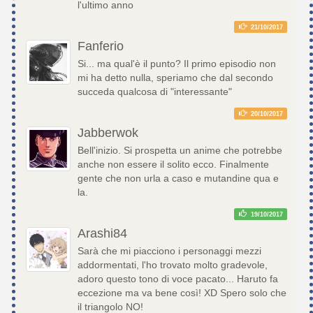
l'ultimo anno
21/10/2017
Fanferio
Si... ma qual'è il punto? Il primo episodio non
mi ha detto nulla, speriamo che dal secondo
succeda qualcosa di "interessante"
20/10/2017
Jabberwok
Bell'inizio. Si prospetta un anime che potrebbe
anche non essere il solito ecco. Finalmente
gente che non urla a caso e mutandine qua e
la.
19/10/2017
Arashi84
Sarà che mi piacciono i personaggi mezzi
addormentati, l'ho trovato molto gradevole,
adoro questo tono di voce pacato... Haruto fa
eccezione ma va bene così! XD Spero solo che
il triangolo NO!