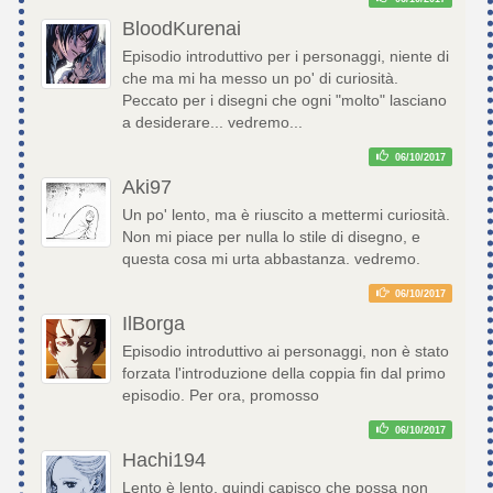
BloodKurenai
Episodio introduttivo per i personaggi, niente di
che ma mi ha messo un po' di curiosità.
Peccato per i disegni che ogni "molto" lasciano
a desiderare... vedremo...
06/10/2017
Aki97
Un po' lento, ma è riuscito a mettermi curiosità.
Non mi piace per nulla lo stile di disegno, e
questa cosa mi urta abbastanza. vedremo.
06/10/2017
IlBorga
Episodio introduttivo ai personaggi, non è stato
forzata l'introduzione della coppia fin dal primo
episodio. Per ora, promosso
06/10/2017
Hachi194
Lento è lento, quindi capisco che possa non