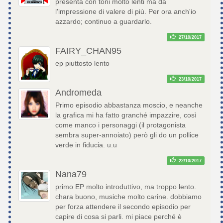
presenta con toni molto lenti ma dà
l'impressione di valere di più. Per ora anch'io
azzardo; continuo a guardarlo.
27/10/2017
FAIRY_CHAN95
ep piuttosto lento
23/10/2017
Andromeda
Primo episodio abbastanza moscio, e neanche
la grafica mi ha fatto granché impazzire, così
come manco i personaggi (il protagonista
sembra super-annoiato) però gli do un pollice
verde in fiducia. u.u
22/10/2017
Nana79
primo EP molto introduttivo, ma troppo lento.
chara buono, musiche molto carine. dobbiamo
per forza attendere il secondo episodio per
capire di cosa si parli. mi piace perché è