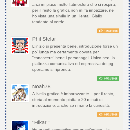
anzi mi piace molto l'atmosfera che si respira,
per il resto la grafica non mi fa impazzire, ne
ho vista una simile in un Hentai. Giallo
tendente al verde.
13/03/2018
Phil Stelar
L'inizio si presenta bene, introduzione forse un
po' lunga ma certamente dovuta per
"conoscere" bene i personaggi. Unico neo: la
piattezza comunicativa ed espressiva dei pg..
speriamo si riprenda.
07/01/2018
Noah78
A livello grafico è imbarazzante... per il resto,
storia al momento piatta e 20 minuti di
introduzione, anche se rimane la curiosità.
02/01/2018
°Hikari°
Ho grandi aspettative per quest'anime. Un