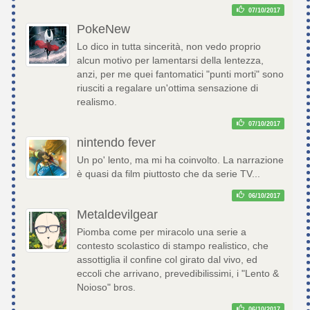
07/10/2017
PokeNew
Lo dico in tutta sincerità, non vedo proprio
alcun motivo per lamentarsi della lentezza,
anzi, per me quei fantomatici "punti morti" sono
riusciti a regalare un'ottima sensazione di
realismo.
07/10/2017
nintendo fever
Un po' lento, ma mi ha coinvolto. La narrazione
è quasi da film piuttosto che da serie TV...
06/10/2017
Metaldevilgear
Piomba come per miracolo una serie a
contesto scolastico di stampo realistico, che
assottiglia il confine col girato dal vivo, ed
eccoli che arrivano, prevedibilissimi, i "Lento &
Noioso" bros.
06/10/2017