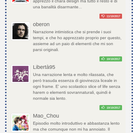
apprezzo il chara design ma tutto il resto è di
una banalità disarmante...
11/10/2017
oberon
Narrazione intimistica che si prende i suoi
tempi, e che ho apprezzato proprio per questo,
assieme ad un paio di elementi che mi son
parsi originali.
10/10/2017
Libertà95
Una narrazione lenta e molto rilassata, che
però trasuda essenza di giovinezza liceale in
ogni frame. E' uno scolastico slice of life senza
harem o elementi sovrannaturali, quindi è
normale sia lento.
10/10/2017
Mao_Chou
Episodio molto introduttivo e abbastanza lento
ma che comunque non mi ha annoiato. Il