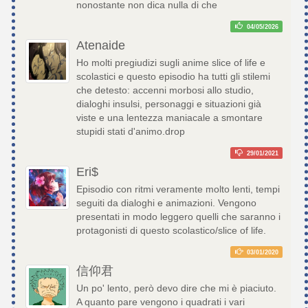
nonostante non dica nulla di che
04/05/2026
Atenaide
Ho molti pregiudizi sugli anime slice of life e
scolastici e questo episodio ha tutti gli stilemi
che detesto: accenni morbosi allo studio,
dialoghi insulsi, personaggi e situazioni già
viste e una lentezza maniacale a smontare
stupidi stati d'animo.drop
29/01/2021
Eri$
Episodio con ritmi veramente molto lenti, tempi
seguiti da dialoghi e animazioni. Vengono
presentati in modo leggero quelli che saranno i
protagonisti di questo scolastico/slice of life.
03/01/2020
信仰君
Un po' lento, però devo dire che mi è piaciuto.
A quanto pare vengono i quadrati i vari