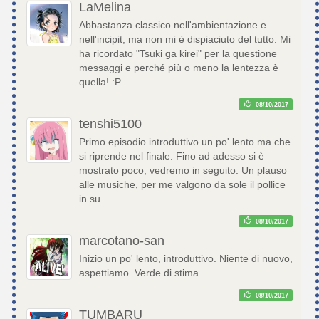
LaMelina
Abbastanza classico nell'ambientazione e
nell'incipit, ma non mi è dispiaciuto del tutto. Mi
ha ricordato "Tsuki ga kirei" per la questione
messaggi e perché più o meno la lentezza è
quella! :P
08/10/2017
tenshi5100
Primo episodio introduttivo un po' lento ma che
si riprende nel finale. Fino ad adesso si è
mostrato poco, vedremo in seguito. Un plauso
alle musiche, per me valgono da sole il pollice
in su.
08/10/2017
marcotano-san
Inizio un po' lento, introduttivo. Niente di nuovo,
aspettiamo. Verde di stima
08/10/2017
TUMBARU