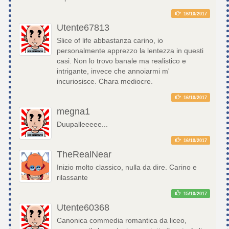
16/10/2017
Utente67813
Slice of life abbastanza carino, io
personalmente apprezzo la lentezza in questi
casi. Non lo trovo banale ma realistico e
intrigante, invece che annoiarmi m'
incuriosisce. Chara mediocre.
16/10/2017
megna1
Duupalleeeee...
16/10/2017
TheRealNear
Inizio molto classico, nulla da dire. Carino e
rilassante
15/10/2017
Utente60368
Canonica commedia romantica da liceo,