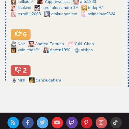
Lollipop~
Yapparweccia
arts1983
Tsukimi
cordí alessandro 19
fedep97
terrablu2003
otakuanonimo
animelove9624
6
Noir
Andrea Fortuna
Yuki_Chan
Vale-chan™
Arwen1990
aishas
2
MkII
Senjougahara