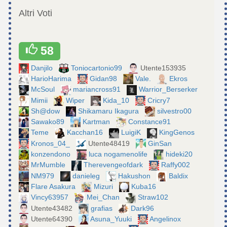
Altri Voti
58
Danjilo
Toniocartonio99
Utente153935
HarioHarima
Gidan98
Vale.
Ekros
McSoul
mariancross91
Warrior_Berserker
Mimii
Wiper
Kida_10
Cricry7
Sh@dow
Shikamaru Ikagura
silvestro00
Sawako89
Kartman
Constance91
Teme
Kacchan16
LuigiK
KingGenos
Kronos_04_
Utente48419
GinSan
konzendono
luca nogamenolife
hideki20
MrMumble
Therevengeofdark
Raffy002
NM979
danieleg
Hakushon
Baldix
Flare Asakura
Mizuri
Kuba16
Vincy63957
Mei_Chan
Straw102
Utente43482
grafias
Dark96
Utente64390
Asuna_Yuuki
Angelinox