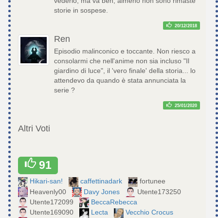
vederlo, ma va beh, almeno non sono rimaste
storie in sospese.
20/12/2018
Ren
Episodio malinconico e toccante. Non riesco a
consolarmi che nell'anime non sia incluso "Il
giardino di luce", il 'vero finale' della storia... lo
attendevo da quando è stata annunciata la
serie ?
25/01/2020
Altri Voti
91
Hikari-san!
caffettinadark
fortunee
Heavenly00
Davy Jones
Utente173250
Utente172099
BeccaRebecca
Utente169090
Lecta
Vecchio Crocus