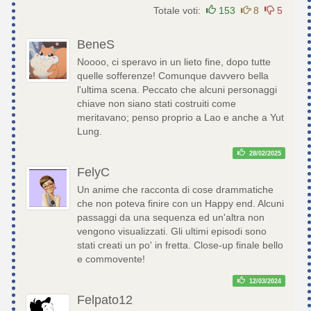
Totale voti:
153
8
5
BeneS
Noooo, ci speravo in un lieto fine, dopo tutte
quelle sofferenze! Comunque davvero bella
l'ultima scena. Peccato che alcuni personaggi
chiave non siano stati costruiti come
meritavano; penso proprio a Lao e anche a Yut
Lung.
28/02/2025
FelyC
Un anime che racconta di cose drammatiche
che non poteva finire con un Happy end. Alcuni
passaggi da una sequenza ed un'altra non
vengono visualizzati. Gli ultimi episodi sono
stati creati un po' in fretta. Close-up finale bello
e commovente!
12/03/2024
Felpato12