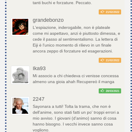
tanti buchi e forzature. Peccato.
21/02/2022
grandebonzo
L'espiazione, inderogabile, non è plateale
come mi aspettavo, anzi è piuttosto dimessa, e
cede il passo al sentimentalismo. La lettera di
Eiji è l'unico momento di rilievo in un finale
ancora zeppo di forzature ed esagerazioni.
21/02/2022
Ika93
Mi associo a chi chiedeva ci venisse concessa
almeno una gioia ahah Recupereò il manga
28/03/2021
2247
Sayonara a tutti! Tolta la trama, che non è
dell'anime, sono stati fatti un po' troppi errori a
mio avviso. I giovani (d'animo) sanno di cosa
hanno bisogno. I vecchi invece sanno cosa
vogliono.