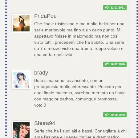
22/03/2021
FridaPoe
Che finale tristissimo e ma molto bello per una
serie meritevole ma fino a un certo punto. Mi
aspettavo finisse in malomodo ma non così
visto tutti i precedenti che ha subito. Una serie
da 7 e mezzo visto una trama troppo veloce e
una certa ripetitività
26/12/2020
brady
Bellissima serie, avvincente, con un
protagonista molto interessante. Peccato per
quel finale melenso, avrebbe meritato un finale
con maggior pathos, comunque promossa.
voto 9
20/08/2020
Shura94
Serie che ha i suoi alti e bassi. Consigliata a chi
ama l'azione e i generi thriller e drammatico.