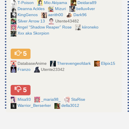
T-Poison
Mio Akiyama
Deidara89
Deanna Ackles
Mizuri
bellux4ver
KingGenos
aerith00
Dark96
Silver Arrow 13
Utente43482
Angel “Shadow Reaper” Rose
kiironeko
Xxx aka Skorpion
5
DatabaseAnime
Therevengeofdark
Elipix15
Franzo
Utente23342
5
Misa93
_maria98_
StaRise
Warrior_Berserker
della3012