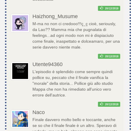
20/12/2018
Haizhong_Musume
M-ma no non ci credooo!!!ç_ç cioè, seriously,
da Lao?? Mamma mia che pugnalata di
feelings...ad ogni modo non mi è dispiaciuto
come finale, inaspettato e dolceamaro, per una
serie davvero niente male.
20/12/2018
Utente94360
L'episodio è splendido come sempre quindi
pollice su, peccato che il finale vanifica la
"morale" della storia... Pollice giù allo studio
Mappa che non ha rimediato all'unico vero
errore dell'autrice.
20/12/2018
Naco
Finale davvero molto bello e toccante, anche
se so che il finale finale è un altro. Speravo di