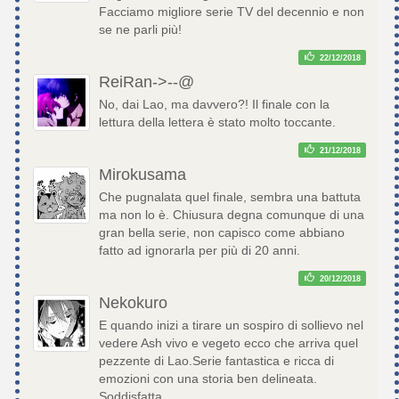
Facciamo migliore serie TV del decennio e non
se ne parli più!
22/12/2018
ReiRan->--@
No, dai Lao, ma davvero?! Il finale con la
lettura della lettera è stato molto toccante.
21/12/2018
Mirokusama
Che pugnalata quel finale, sembra una battuta
ma non lo è. Chiusura degna comunque di una
gran bella serie, non capisco come abbiano
fatto ad ignorarla per più di 20 anni.
20/12/2018
Nekokuro
E quando inizi a tirare un sospiro di sollievo nel
vedere Ash vivo e vegeto ecco che arriva quel
pezzente di Lao.Serie fantastica e ricca di
emozioni con una storia ben delineata.
Soddisfatta