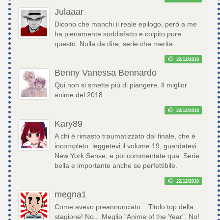
Julaaar
Dicono che manchi il reale epilogo, però a me
ha pienamente soddisfatto e colpito pure
questo. Nulla da dire, serie che merita.
22/12/2018
Benny Vanessa Bennardo
Qui non si smette più di piangere. Il miglior
anime del 2018
22/12/2018
Kary89
A chi è rimasto traumatizzato dal finale, che è
incompleto: leggetevi il volume 19, guardatevi
New York Sense, e poi commentate qua. Serie
bella e importante anche se perfettibile.
22/12/2018
megna1
Come avevo preannunciato... Titolo top della
stagione! No... Meglio "Anime of the Year". No!