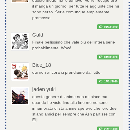
questo modo ma lo temevo. Vorrei recuperare
il manga un giorno, per tutte le aggiunte che mi
sono perso. Serie comunque ampiamente
promossa
04/03/2020
Gald
Finale bellissimo che vale più dell'intera serie
probabilmente. Wow!
04/03/2020
Bice_18
qui non ancora ci prendiamo dal lutto.
17/01/2020
jaden yuki
questo genere di anime non mi piace ma
quando ho visto fino alla fine me ne sono
innamorato di sto anime speravo che loro due
stiano amici per sempre che Ash partisse con
Eiji
26/11/2019