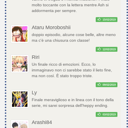
molto toccante con la lettera mentre Ash si
addormenta per sempre.
15/02/2019
Ataru Moroboshii
doppio episodio, alcune cose belle, altre meno
ma c'è una chiusura con classe!
12/02/2019
Riri
Un finale ricco di emozioni. Ecco, lo
immaginavo non ci sarebbe stato il lieto fine,
ma non così. È stato troppo triste.
09/02/2019
Ly
Finale meraviglioso e in linea con il tono della
serie, mi sarei sorpresa dell'heppy ending.
03/02/2019
Arashi84