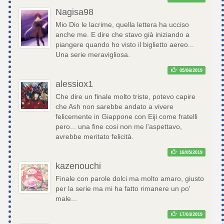
Nagisa98
Mio Dio le lacrime, quella lettera ha ucciso
anche me. E dire che stavo già iniziando a
piangere quando ho visto il biglietto aereo...
Una serie meravigliosa.
05/06/2019
alessiox1
Che dire un finale molto triste, potevo capire
che Ash non sarebbe andato a vivere
felicemente in Giappone con Eiji come fratelli
pero... una fine cosi non me l'aspettavo,
avrebbe meritato felicità.
18/05/2019
kazenouchi
Finale con parole dolci ma molto amaro, giusto
per la serie ma mi ha fatto rimanere un po'
male...
17/04/2019