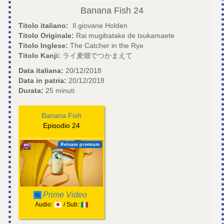
Banana Fish
24
Titolo italiano:
Il giovane Holden
Titolo Originale:
Rai mugibatake de tsukamaete
Titolo Inglese:
The Catcher in the Rye
Titolo Kanji:
ライ麦畑でつかまえて
Data italiana:
20/12/2018
Data in patria:
20/12/2018
Durata:
25 minuti
Banana Fish
Episodio 24
Release premium
Prime Video
Audio:
/ Sub: