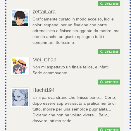
29/12/2018
zettaiLara
Graficamente curato in modo eccelso, luci e
colori stupendi per un finalone che parte
adrenalinico e finisce struggente da morire, ma
che da anche un giusto epilogo a tutti i
comprimari. Bellissimo.
28/12/2018
Mei_Chan
Non mi aspettavo un finale felice, e infatti.
Serie commovente.
28/12/2018
Hachi194
E mi pareva strano che finisse bene.... Certo,
dopo essere sopravvissuto a praticamente di
tutto, morire per una semplice pugnalata...
Diciamo che non ha voluto vivere... Bello,
davvero, ottima serie.
27/12/2018