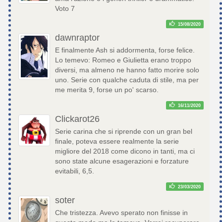
Voto 7
15/08/2020
dawnraptor
E finalmente Ash si addormenta, forse felice.
Lo temevo: Romeo e Giulietta erano troppo
diversi, ma almeno ne hanno fatto morire solo
uno. Serie con qualche caduta di stile, ma per
me merita 9, forse un po' scarso.
16/11/2020
Clickarot26
Serie carina che si riprende con un gran bel
finale, poteva essere realmente la serie
migliore del 2018 come dicono in tanti, ma ci
sono state alcune esagerazioni e forzature
evitabili, 6,5.
23/03/2020
soter
Che tristezza. Avevo sperato non finisse in