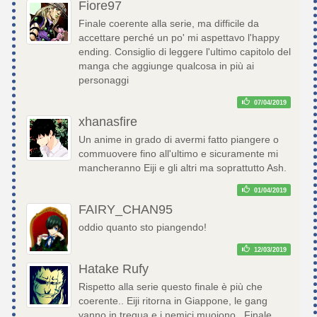
Fiore97
Finale coerente alla serie, ma difficile da
accettare perché un po' mi aspettavo l'happy
ending. Consiglio di leggere l'ultimo capitolo del
manga che aggiunge qualcosa in più ai
personaggi
07/04/2019
xhanasfire
Un anime in grado di avermi fatto piangere o
commuovere fino all'ultimo e sicuramente mi
mancheranno Eiji e gli altri ma soprattutto Ash.
01/04/2019
FAIRY_CHAN95
oddio quanto sto piangendo!
12/03/2019
Hatake Rufy
Rispetto alla serie questo finale è più che
coerente.. Eiji ritorna in Giappone, le gang
vanno in tregua e i nemici muoiono.. Finale