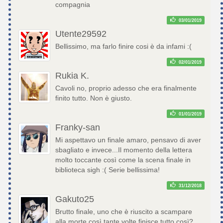
compagnia
03/01/2019
Utente29592
Bellissimo, ma farlo finire cosi è da infami :(
02/01/2019
Rukia K.
Cavoli no, proprio adesso che era finalmente
finito tutto. Non è giusto.
01/01/2019
Franky-san
Mi aspettavo un finale amaro, pensavo di aver
sbagliato e invece...Il momento della lettera
molto toccante così come la scena finale in
biblioteca sigh :( Serie bellissima!
31/12/2018
Gakuto25
Brutto finale, uno che è riuscito a scampare
alla morte così tante volte finisce tutto così?