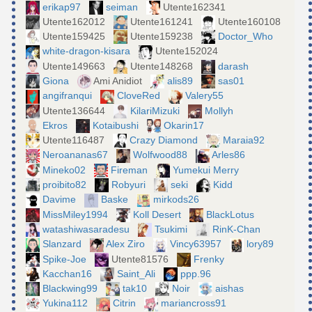
erikap97
seiman
Utente162341
Utente162012
Utente161241
Utente160108
Utente159425
Utente159238
Doctor_Who
white-dragon-kisara
Utente152024
Utente149663
Utente148268
darash
Giona
Ami Anidiot
alis89
sas01
angifranqui
CloveRed
Valery55
Utente136644
KilariMizuki
Mollyh
Ekros
Kotaibushi
Okarin17
Utente116487
Crazy Diamond
Maraia92
Neroananas67
Wolfwood88
Arles86
Mineko02
Fireman
Yumekui Merry
proibito82
Robyuri
seki
Kidd
Davime
Baske
mirkods26
MissMiley1994
Koll Desert
BlackLotus
watashiwasaradesu
Tsukimi
RinK-Chan
Slanzard
Alex Ziro
Vincy63957
lory89
Spike-Joe
Utente81576
Frenky
Kacchan16
Saint_Ali
ppp.96
Blackwing99
tak10
Noir
aishas
Yukina112
Citrin
mariancross91