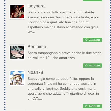
ladynera
Stava andando tutto così bene nonostante
avessero enormi death flags sulla testa, e poi
uccidono così quel lieto fine che non mi
aspettavo ma che stavo accettando con gioia.
Wow.
27/12/2018
Benihime
Spero traspongano a breve anche le due storie
nel volume 19...che amarezza
25/12/2018
Noah78
Sapevo già come sarebbe finita, eppure la
sequenza finale mi ha comunque lasciato in
una valle di lacrime. Soddisfatta così, ma la
speranza è che adattino "il giardino di luce" in
un OAV...
24/12/2018