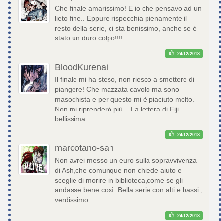
Che finale amarissimo! E io che pensavo ad un
lieto fine.. Eppure rispecchia pienamente il
resto della serie, ci sta benissimo, anche se è
stato un duro colpo!!!!
24/12/2018
BloodKurenai
Il finale mi ha steso, non riesco a smettere di
piangere! Che mazzata cavolo ma sono
masochista e per questo mi è piaciuto molto.
Non mi riprenderò più... La lettera di Eiji
bellissima...
24/12/2018
marcotano-san
Non avrei messo un euro sulla sopravvivenza
di Ash,che comunque non chiede aiuto e
sceglie di morire in biblioteca,come se gli
andasse bene così. Bella serie con alti e bassi ,
verdissimo.
24/12/2018