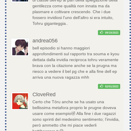
gentilezza come qualità non innata ma da
plasmare e coltivare crescendo. Che i due
fossero invidiosi l'uno dell'altro si era intuito,
Tohru giganteggia..
09/10/2023
andrea056
bell episodio si hanno maggiori
approfondimenti sul rapporto tra souma e kyou
dettata dalla invidia reciproca tohru veramente
brava con la citazione anche se la prugna ma
riesco a vedere il bel pg che e alla fine dell ep
arriva una nuova ragazza mhh
02/01/2023
CloveRed
Certo che Tōru anche se ha usato una
bellissima metafora proprio le prugne doveva
usare come esempio🤣 Alla fine i due ragazzi
sono sprinti del medesimo sentimento; l’invidia,
però ammetto che mi piace vederli
battibeccare☺️😉