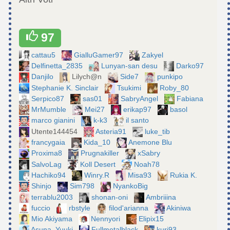
97
cattau5
GialluGamer97
Zakyel
Delfinetta_2835
Lunyan-san desu
Darko97
Danjilo
Lilych@n
Side7
punkipo
Stephanie K. Sinclair
Tsukimi
Roby_80
Serpico87
sas01
SabryAngel
Fabiana
MrMumble
Mei27
erikap97
basol
marco gianini
k-k3
il santo
Utente144454
Asteria91
luke_tib
francygaia
Kida_10
Anemone Blu
Proxima8
Prugnakiller
xSabry
SalvoLag
Koll Desert
Noah78
Hachiko94
Winry.R
Misa93
Rukia K.
Shinjo
Sim798
NyankoBig
terrablu2003
shonan-oni
Ambriiina
fuccio
rbstyle
filod'arianna
Akiniwa
Mio Akiyama
Nennyori
Elipix15
Asuna_Yuuki
Fullmetalblack
kuri93