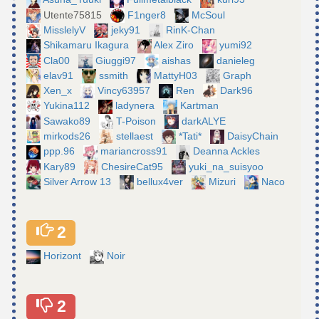
Utente75815
F1nger8
McSoul
MisslelyV
jeky91
RinK-Chan
Shikamaru Ikagura
Alex Ziro
yumi92
Cla00
Giuggi97
aishas
danieleg
elav91
ssmith
MattyH03
Graph
Xen_x
Vincy63957
Ren
Dark96
Yukina112
ladynera
Kartman
Sawako89
T-Poison
darkALYE
mirkods26
stellaest
*Tati*
DaisyChain
ppp.96
mariancross91
Deanna Ackles
Kary89
ChesireCat95
yuki_na_suisyoo
Silver Arrow 13
bellux4ver
Mizuri
Naco
2
Horizont
Noir
2