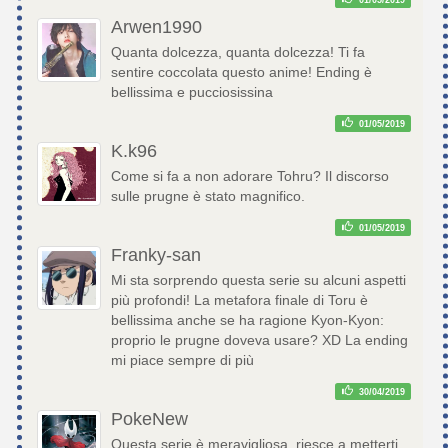
Arwen1990
Quanta dolcezza, quanta dolcezza! Ti fa
sentire coccolata questo anime! Ending è
bellissima e pucciosissina
01/05/2019
K.k96
Come si fa a non adorare Tohru? Il discorso
sulle prugne è stato magnifico.
01/05/2019
Franky-san
Mi sta sorprendo questa serie su alcuni aspetti
più profondi! La metafora finale di Toru è
bellissima anche se ha ragione Kyon-Kyon:
proprio le prugne doveva usare? XD La ending
mi piace sempre di più
30/04/2019
PokeNew
Questa serie è meravigliosa, riesce a metterti