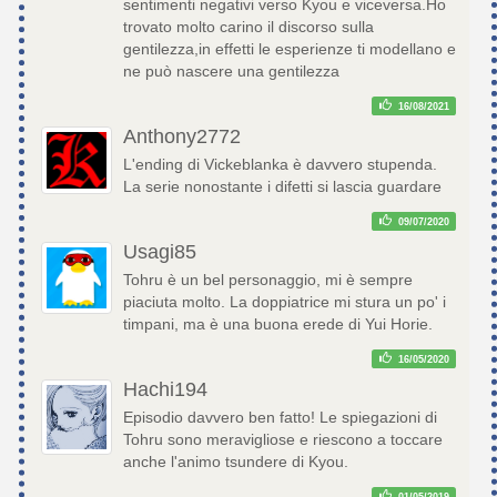
sentimenti negativi verso Kyou e viceversa.Ho
trovato molto carino il discorso sulla
gentilezza,in effetti le esperienze ti modellano e
ne può nascere una gentilezza
16/08/2021
Anthony2772
L'ending di Vickeblanka è davvero stupenda.
La serie nonostante i difetti si lascia guardare
09/07/2020
Usagi85
Tohru è un bel personaggio, mi è sempre
piaciuta molto. La doppiatrice mi stura un po' i
timpani, ma è una buona erede di Yui Horie.
16/05/2020
Hachi194
Episodio davvero ben fatto! Le spiegazioni di
Tohru sono meravigliose e riescono a toccare
anche l'animo tsundere di Kyou.
01/05/2019