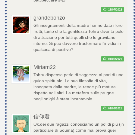
19/07/2022
grandebonzo
Gli insegnamenti della madre hanno dato i loro
frutti, tanto che la gentilezza Tohru diventa polo
di attrazione per tutti quelli che le gravitano
intorno. Si può davvero trasformare l'invidia in
qualcosa di positivo?
01/09/2021
Miriam22
Tohru dispensa perle di saggezza al pari di una
guida spirituale. La sua filosofia di vita,
insegnata dalla madre, la rende più matura
rispetto agli altri. La metafora sulle prugne
negli onigiri è stata incantevole.
01/09/2021
信仰君
Ok,dei due ragazzi conosciamo un po' di più (in
particolare di Souma) come mai prova quei