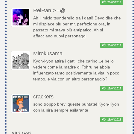
20/04/2019
ReiRan->--@
Ah il micio tsunderello tra i gatti! Devo dire che
mi dispiace più per mr. perfezione ora, in
passato mi stava più antipatico. Ah si
affacciano nuovi personaggi.
20/04/2019
Mirokusama
Kyon-kyon attira i gatti, che carino...è bello
vedere come la madre di Tohru ne abbia
influenzato tanto positivamente la vita in poco
tempo, e via con un altro personaggio?
19/04/2019
crackers
sono troppo brevi queste puntate! Kyon-Kyon
con la nira sempre esilarante
19/04/2019
Altri Voti