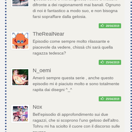
difronte a dei ragionamenti mai banali. Ognuno
di noi è fantastico a modo suo, e non bisogna
farsi sopraffare dalla gelosia.
28/04/2019
TheRealNear
Episodio come sempre molto rilassante e
piacevole da vedere, chissà chi sarà quella
ragazza tedesca?
25/04/2019
N_oemi
Amerò sempre questa serie , anche questo
episodio mi è piaciuto molto e sono totalmente
rapita dai disegni ^_^
25/04/2019
Nox
Bell'episodio di approfondimento sui due
ragazzi, che si scoprono l'uno geloso dell'altro.
Tohru mi ha sciolto il cuore con il discorso sulle
prugne.