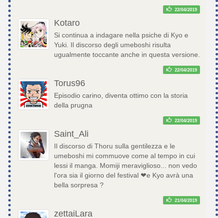
22/04/2019
Kotaro
Si continua a indagare nella psiche di Kyo e
Yuki. Il discorso degli umeboshi risulta
ugualmente toccante anche in questa versione.
22/04/2019
Torus96
Episodio carino, diventa ottimo con la storia
della prugna
22/04/2019
Saint_Ali
Il discorso di Thoru sulla gentilezza e le
umeboshi mi commuove come al tempo in cui
lessi il manga. Momiji meraviglioso... non vedo
l'ora sia il giorno del festival ❤e Kyo avrà una
bella sorpresa ?
21/04/2019
zettaiLara