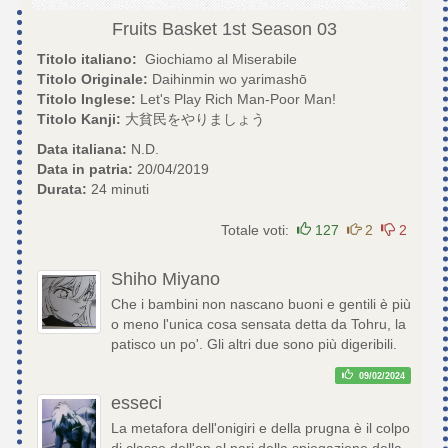
Fruits Basket 1st Season
03
Titolo italiano:
Giochiamo al Miserabile
Titolo Originale:
Daihinmin wo yarimashō
Titolo Inglese:
Let's Play Rich Man-Poor Man!
Titolo Kanji:
大貧民をやりましょう
Data italiana:
N.D.
Data in patria:
20/04/2019
Durata:
24 minuti
Totale voti:
127
2
2
Shiho Miyano
Che i bambini non nascano buoni e gentili è più
o meno l'unica cosa sensata detta da Tohru, la
patisco un po'. Gli altri due sono più digeribili.
09/02/2024
esseci
La metafora dell'onigiri e della prugna è il colpo
di classe dell'ep al pari della spiegazione della