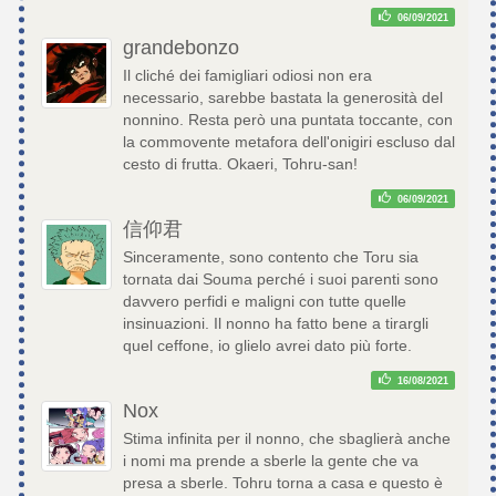
06/09/2021
grandebonzo
Il cliché dei famigliari odiosi non era
necessario, sarebbe bastata la generosità del
nonnino. Resta però una puntata toccante, con
la commovente metafora dell'onigiri escluso dal
cesto di frutta. Okaeri, Tohru-san!
06/09/2021
信仰君
Sinceramente, sono contento che Toru sia
tornata dai Souma perché i suoi parenti sono
davvero perfidi e maligni con tutte quelle
insinuazioni. Il nonno ha fatto bene a tirargli
quel ceffone, io glielo avrei dato più forte.
16/08/2021
Nox
Stima infinita per il nonno, che sbaglierà anche
i nomi ma prende a sberle la gente che va
presa a sberle. Tohru torna a casa e questo è