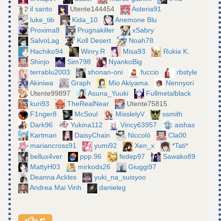
il santo
Utente144454
Asteria91
luke_tib
Kida_10
Anemone Blu
Proxima8
Prugnakiller
xSabry
SalvoLag
Koll Desert
Noah78
Hachiko94
Winry.R
Misa93
Rukia K.
Shinjo
Sim798
NyankoBig
terrablu2003
shonan-oni
fuccio
rbstyle
Akiniwa
Graph
Mio Akiyama
Nennyori
Utente99897
Asuna_Yuuki
Fullmetalblack
kuri93
TheRealNear
Utente75815
F1nger8
McSoul
MisslelyV
ssmith
Dark96
Yukina112
Vincy63957
aishas
Kartman
DaisyChain
Niccolò
Cla00
mariancross91
yumi92
Xen_x
*Tati*
bellux4ver
ppp.96
fedep97
Sawako89
MattyH03
mirkods26
Giuggi97
Deanna Ackles
yuki_na_suisyoo
Andrea Mai Vinh
danieleg