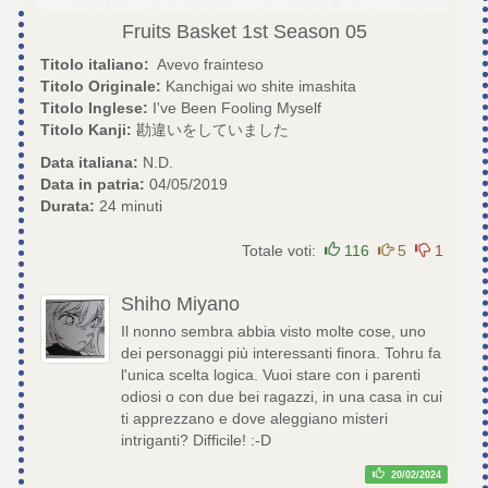
Fruits Basket 1st Season
05
Titolo italiano:
Avevo frainteso
Titolo Originale:
Kanchigai wo shite imashita
Titolo Inglese:
I've Been Fooling Myself
Titolo Kanji:
勘違いをしていました
Data italiana:
N.D.
Data in patria:
04/05/2019
Durata:
24 minuti
Totale voti:
116
5
1
Shiho Miyano
Il nonno sembra abbia visto molte cose, uno
dei personaggi più interessanti finora. Tohru fa
l'unica scelta logica. Vuoi stare con i parenti
odiosi o con due bei ragazzi, in una casa in cui
ti apprezzano e dove aleggiano misteri
intriganti? Difficile! :-D
20/02/2024