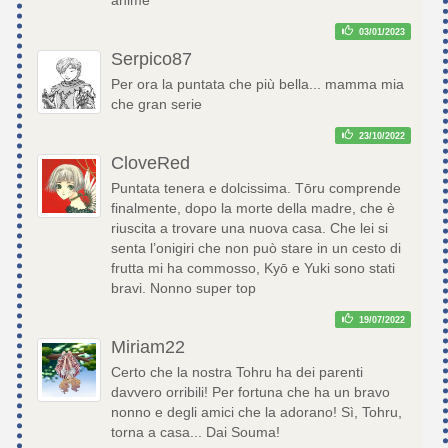
03/01/2023
Serpico87
Per ora la puntata che più bella... mamma mia
che gran serie
23/10/2022
CloveRed
Puntata tenera e dolcissima. Tōru comprende
finalmente, dopo la morte della madre, che è
riuscita a trovare una nuova casa. Che lei si
senta l’onigiri che non può stare in un cesto di
frutta mi ha commosso, Kyō e Yuki sono stati
bravi. Nonno super top
19/07/2022
Miriam22
Certo che la nostra Tohru ha dei parenti
davvero orribili! Per fortuna che ha un bravo
nonno e degli amici che la adorano! Sì, Tohru,
torna a casa... Dai Souma!