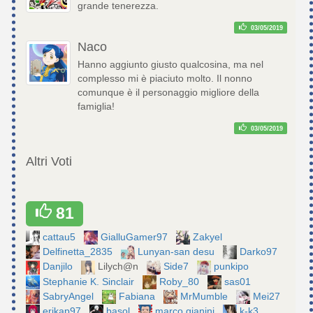
grande tenerezza.
03/05/2019
Naco
Hanno aggiunto giusto qualcosina, ma nel
complesso mi è piaciuto molto. Il nonno
comunque è il personaggio migliore della
famiglia!
03/05/2019
Altri Voti
81
cattau5
GialluGamer97
Zakyel
Delfinetta_2835
Lunyan-san desu
Darko97
Danjilo
Lilych@n
Side7
punkipo
Stephanie K. Sinclair
Roby_80
sas01
SabryAngel
Fabiana
MrMumble
Mei27
erikap97
basol
marco gianini
k-k3