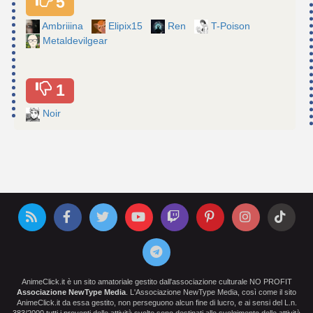
5
Ambriiina
Elipix15
Ren
T-Poison
Metaldevilgear
1
Noir
AnimeClick.it è un sito amatoriale gestito dall'associazione culturale NO PROFIT
Associazione NewType Media
. L'Associazione NewType Media, così come il sito
AnimeClick.it da essa gestito, non perseguono alcun fine di lucro, e ai sensi del L.n.
383/2000 tutti i proventi delle attività svolte sono destinati allo svolgimento delle attività