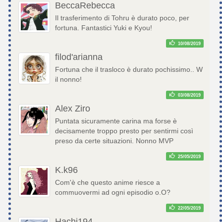
BeccaRebecca
Il trasferimento di Tohru è durato poco, per
fortuna. Fantastici Yuki e Kyou!
10/08/2019
filod'arianna
Fortuna che il trasloco è durato pochissimo.. W
il nonno!
03/08/2019
Alex Ziro
Puntata sicuramente carina ma forse è
decisamente troppo presto per sentirmi così
preso da certe situazioni. Nonno MVP
25/05/2019
K.k96
Com'è che questo anime riesce a
commuovermi ad ogni episodio o.O?
22/05/2019
Hachi194