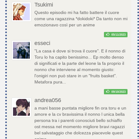
Tsukimi
Questo episodio mi ha fatto battere il cuore
come una ragazzina *dokidoki* Da tanto non mi
emozionavo così per un anime
05/11/2023
esseci
"La casa è dove si trova il cuore". E il nonno di
Toru lo ha capito benissimo... Ep molto denso
di significati e la parte del leone la fa proprio il
nonno che interviene al momento giusto:
l'onigiri non può stare in un "fruits basket".
Metafora pura...
09/10/2023
andrea056
a mani basse puntata migliore fin ora toru e un
amore e la cv bravissima il nonno l unica bella
persona tra i parenti conosciuti bello schiaffo
ost messa nel momento migliore bravi ragazzi
bel salvataggio che dolcezza piacevole quest
anime