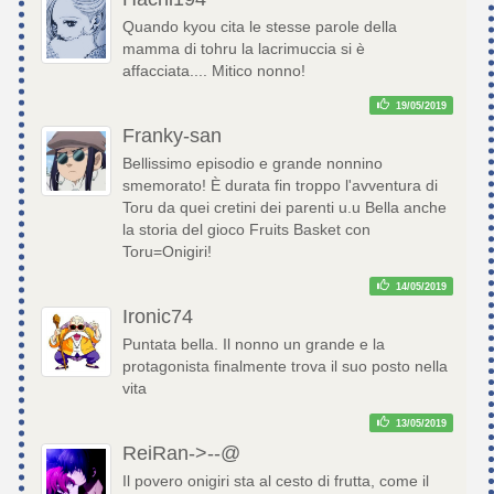
Quando kyou cita le stesse parole della
mamma di tohru la lacrimuccia si è
affacciata.... Mitico nonno!
19/05/2019
Franky-san
Bellissimo episodio e grande nonnino
smemorato! È durata fin troppo l'avventura di
Toru da quei cretini dei parenti u.u Bella anche
la storia del gioco Fruits Basket con
Toru=Onigiri!
14/05/2019
Ironic74
Puntata bella. Il nonno un grande e la
protagonista finalmente trova il suo posto nella
vita
13/05/2019
ReiRan->--@
Il povero onigiri sta al cesto di frutta, come il