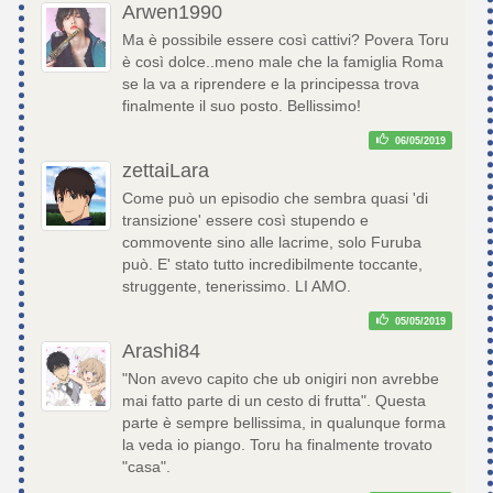
Arwen1990
Ma è possibile essere così cattivi? Povera Toru
è così dolce..meno male che la famiglia Roma
se la va a riprendere e la principessa trova
finalmente il suo posto. Bellissimo!
06/05/2019
zettaiLara
Come può un episodio che sembra quasi 'di
transizione' essere così stupendo e
commovente sino alle lacrime, solo Furuba
può. E' stato tutto incredibilmente toccante,
struggente, tenerissimo. LI AMO.
05/05/2019
Arashi84
"Non avevo capito che ub onigiri non avrebbe
mai fatto parte di un cesto di frutta". Questa
parte è sempre bellissima, in qualunque forma
la veda io piango. Toru ha finalmente trovato
"casa".