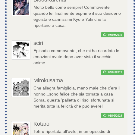
Molto bello come sempre! Commovente
quando lei finalmente esprime il suo desiderio
egoista e carinissimi Kyo e Yuki che la
riportano a casa.
05/05/2019
sciri
Episodio commovente, che mi ha ricordato le
emozioni avute dopo aver visto il vecchio
anime...
04/05/2019
Mirokusama
Che allegra famigliola, meno male che c'era il
nonno...sono felice che sia tornata a casa
Soma, questa 'palletta di riso' sfortunata si
merita tutta la felicità che può avere!
03/05/2019
Kotaro
Tohru riportata all'ovile, in un episodio di