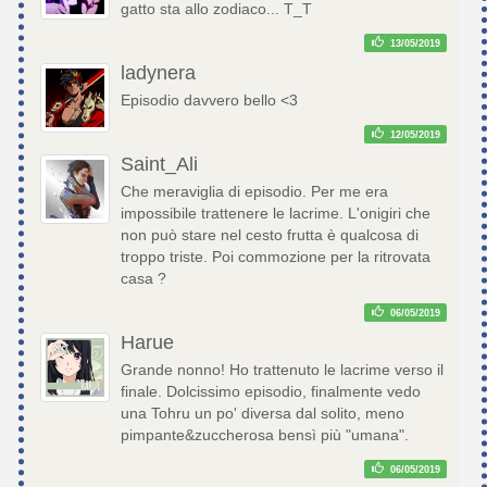
gatto sta allo zodiaco... T_T
13/05/2019
ladynera
Episodio davvero bello <3
12/05/2019
Saint_Ali
Che meraviglia di episodio. Per me era
impossibile trattenere le lacrime. L'onigiri che
non può stare nel cesto frutta è qualcosa di
troppo triste. Poi commozione per la ritrovata
casa ?
06/05/2019
Harue
Grande nonno! Ho trattenuto le lacrime verso il
finale. Dolcissimo episodio, finalmente vedo
una Tohru un po' diversa dal solito, meno
pimpante&zuccherosa bensì più "umana".
06/05/2019