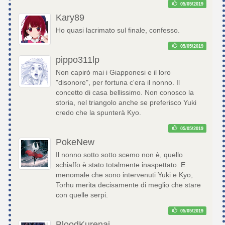
05/05/2019
Kary89
Ho quasi lacrimato sul finale, confesso.
05/05/2019
pippo311lp
Non capirò mai i Giapponesi e il loro
"disonore", per fortuna c'era il nonno. Il
concetto di casa bellissimo. Non conosco la
storia, nel triangolo anche se preferisco Yuki
credo che la spunterà Kyo.
05/05/2019
PokeNew
Il nonno sotto sotto scemo non è, quello
schiaffo è stato totalmente inaspettato. E
menomale che sono intervenuti Yuki e Kyo,
Torhu merita decisamente di meglio che stare
con quelle serpi.
05/05/2019
BloodKurenai