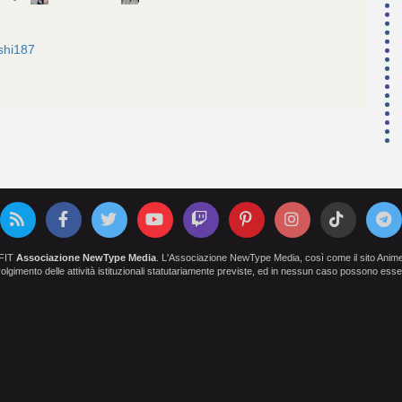
shi187
OFIT
Associazione NewType Media
. L'Associazione NewType Media, così come il sito AnimeCl
 svolgimento delle attività istituzionali statutariamente previste, ed in nessun caso possono esser