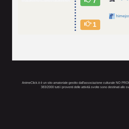
7
himejo
1
AnimeClick.it è un sito amatoriale gestito dall'associazione culturale NO PR
383/2000 tutti i proventi delle attività svolte sono destinati allo