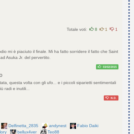
Totale voti:
8
1
1
io mi è piaciuto il finale. Mi ha fatto sorridere il fatto che Saint
 ad Asuka Jr. del pervertito.
03/02/2015
o
tata, questa volta con gli ufo... e i piccoli siparietti sentimentali
radi e inutili...
N.D.
Delfinetta_2835
andynest
Fabio Daiki
lory
bellux4ver
Teo88