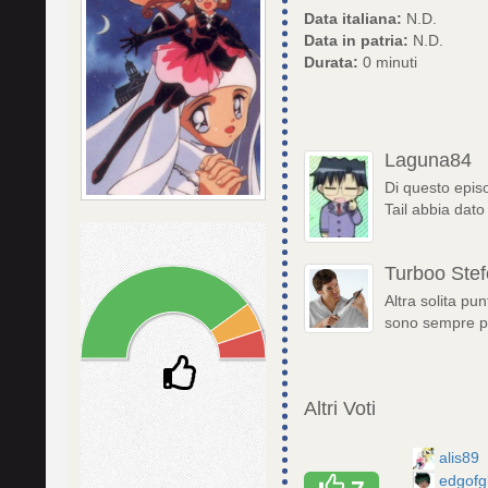
Data italiana:
N.D.
Data in patria:
N.D.
Durata:
0 minuti
Laguna84
Di questo episod
Tail abbia dato
Turboo Stef
Altra solita pun
sono sempre più 
Altri Voti
alis89
edgofg