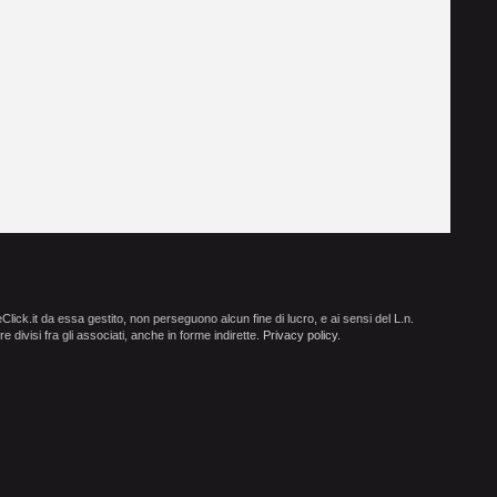
ick.it da essa gestito, non perseguono alcun fine di lucro, e ai sensi del L.n.
e divisi fra gli associati, anche in forme indirette.
Privacy policy
.