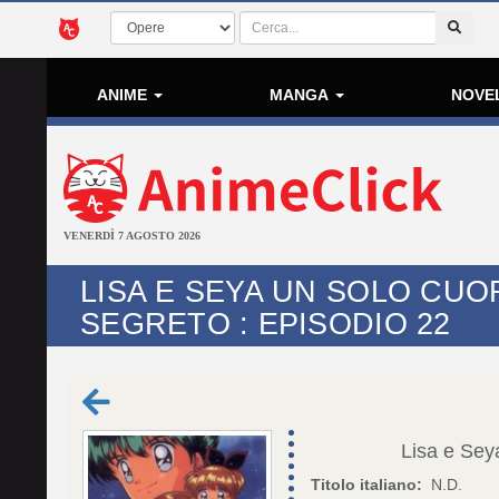
ANIME
MANGA
NOVE
VENERDÌ 7 AGOSTO 2026
LISA E SEYA UN SOLO CUO
SEGRETO : EPISODIO 22
Lisa e Sey
Titolo italiano:
N.D.