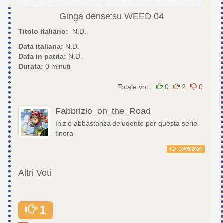
Ginga densetsu WEED
04
Titolo italiano:
N.D.
Data italiana:
N.D.
Data in patria:
N.D.
Durata:
0 minuti
Totale voti:
0
2
0
Fabbrizio_on_the_Road
Inizio abbastanza deludente per questa serie
finora
19/05/2020
Altri Voti
1