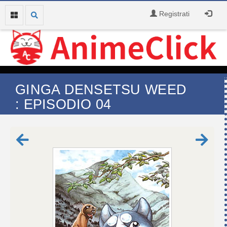
Registrati
GINGA DENSETSU WEED
: EPISODIO 04