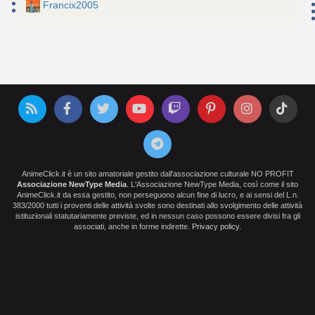
Francix2005
AnimeClick.it è un sito amatoriale gestito dall'associazione culturale NO PROFIT
Associazione NewType Media
. L'Associazione NewType Media, così come il sito
AnimeClick.it da essa gestito, non perseguono alcun fine di lucro, e ai sensi del L.n.
383/2000 tutti i proventi delle attività svolte sono destinati allo svolgimento delle attività
istituzionali statutariamente previste, ed in nessun caso possono essere divisi fra gli
associati, anche in forme indirette.
Privacy policy
.