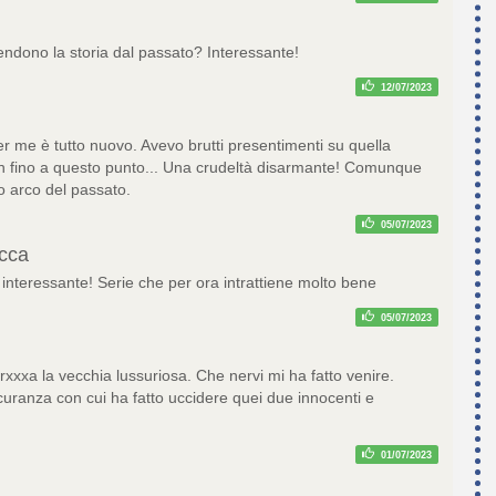
endono la storia dal passato? Interessante!
12/07/2023
er me è tutto nuovo. Avevo brutti presentimenti su quella
 fino a questo punto... Una crudeltà disarmante! Comunque
o arco del passato.
05/07/2023
cca
interessante! Serie che per ora intrattiene molto bene
05/07/2023
xxxa la vecchia lussuriosa. Che nervi mi ha fatto venire.
curanza con cui ha fatto uccidere quei due innocenti e
01/07/2023