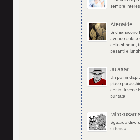
sempre interes
Atenaide
Si chiariscono 
avendo subito or
dello shogun, t
pesanti e lungh
Julaaar
Un pò mi dispi
piace parecchi
genio. Invece 
puntata!
Mirokusam
Sguardo diverso
di fondo...