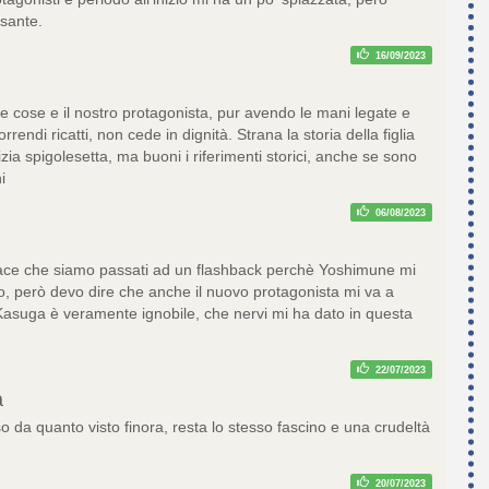
sante.
16/09/2023
le cose e il nostro protagonista, pur avendo le mani legate e
rendi ricatti, non cede in dignità. Strana la storia della figlia
izia spigolesetta, ma buoni i riferimenti storici, anche se sono
i
06/08/2023
ace che siamo passati ad un flashback perchè Yoshimune mi
o, però devo dire che anche il nuovo protagonista mi va a
Kasuga è veramente ignobile, che nervi mi ha dato in questa
22/07/2023
a
 da quanto visto finora, resta lo stesso fascino e una crudeltà
20/07/2023