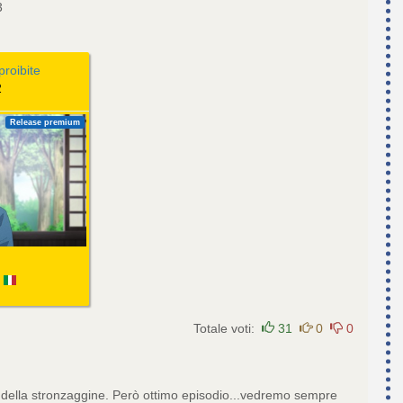
3
proibite
2
Release premium
:
Totale voti:
31
0
0
a della stronzaggine. Però ottimo episodio...vedremo sempre