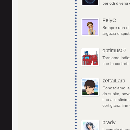
periodi diversi
FelyC
Sempre una don
arguzia e spie
optimus07
Torniamo indie
che fu costrett
zettaiLara
Conosciamo la v
da subito, pov
fino allo sfini
cortigiana finir
brady
Il cambio di pr