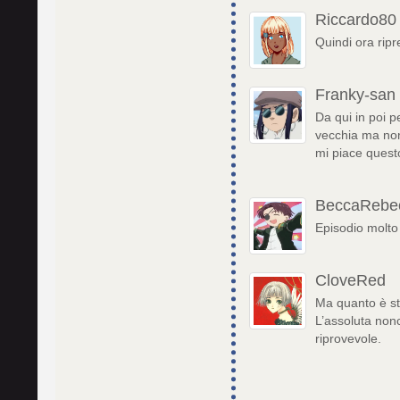
Riccardo80
Quindi ora ripr
Franky-san
Da qui in poi p
vecchia ma non
mi piace quest
BeccaRebe
Episodio molto 
CloveRed
Ma quanto è str
L’assoluta non
riprovevole.