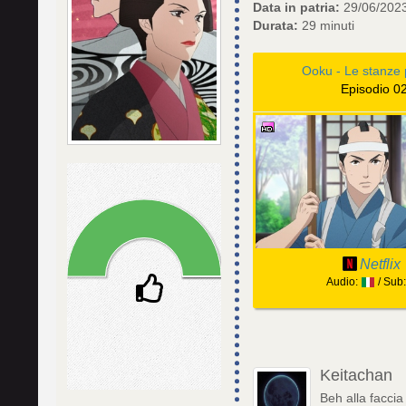
Data in patria:
29/06/202
Durata:
29 minuti
Ooku - Le stanze 
Episodio 0
Netflix
Audio:
/ Sub
Keitachan
Beh alla facci