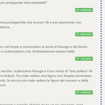
 con protagonisti intercambiabili?
03/08/2024
na protagonista che muove i fili a suo piacimento con
tatezza.
08/03/2024
tro nel tempo e conosciamo la storia di Kasuga e del bonzo
o a sottomettersi a lei. Ambientazione sempre bella
13/11/2023
ecchia, scaltrissima Kasuga e il suo modo di "fare politica" fin
ero Arikoto. Fa male vedere una figura così limpida tormentata
mento, fa ancora più male vedere le figure del monaco e della
 così
30/09/2023
otagonisti e periodo all'inizio mi ha un po' spiazzata, però