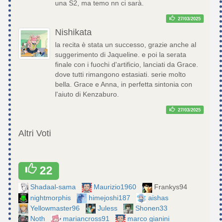
una S2, ma temo nn ci sarà.
27/03/2025
Nishikata
la recita è stata un successo, grazie anche al
suggerimento di Jaqueline. e poi la serata
finale con i fuochi d'artificio, lanciati da Grace.
dove tutti rimangono estasiati. serie molto
bella. Grace e Anna, in perfetta sintonia con
l'aiuto di Kenzaburo.
27/03/2025
Altri Voti
22
Shadaal-sama
Maurizio1960
Frankys94
nightmorphis
himejoshi187
aishas
Yellowmaster96
Juless
Shonen33
Noth
mariancross91
marco gianini