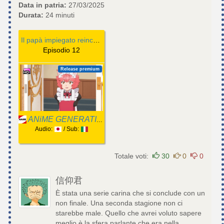
Data in patria:
27/03/2025
Durata:
24 minuti
Il papà impiegato reincarnato nella perfida nobildonna del videogioco
Episodio 12
Release premium
ANiME GENERATION
Audio:
/ Sub:
Totale voti:
30
0
0
信仰君
È stata una serie carina che si conclude con un
non finale. Una seconda stagione non ci
starebbe male. Quello che avrei voluto sapere
meglio è la sfera parlante che era nella