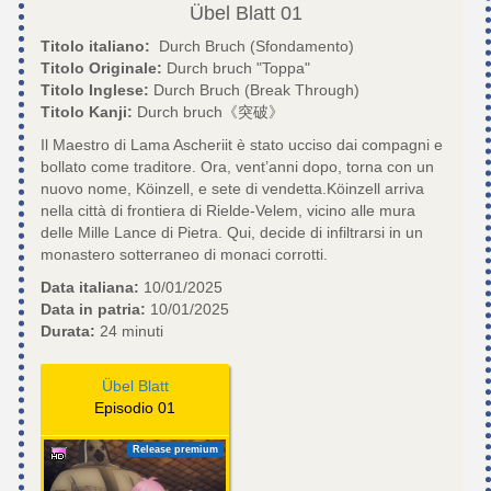
Übel Blatt
01
Titolo italiano:
Durch Bruch (Sfondamento)
Titolo Originale:
Durch bruch "Toppa"
Titolo Inglese:
Durch Bruch (Break Through)
Titolo Kanji:
Durch bruch《突破》
Il Maestro di Lama Ascheriit è stato ucciso dai compagni e
bollato come traditore. Ora, vent’anni dopo, torna con un
nuovo nome, Köinzell, e sete di vendetta.Köinzell arriva
nella città di frontiera di Rielde-Velem, vicino alle mura
delle Mille Lance di Pietra. Qui, decide di infiltrarsi in un
monastero sotterraneo di monaci corrotti.
Data italiana:
10/01/2025
Data in patria:
10/01/2025
Durata:
24 minuti
Übel Blatt
Episodio 01
Release premium