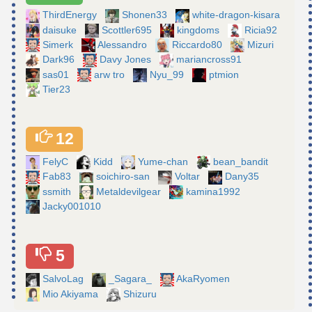
ThirdEnergy
Shonen33
white-dragon-kisara
daisuke
Scottler695
kingdoms
Ricia92
Simerk
Alessandro
Riccardo80
Mizuri
Dark96
Davy Jones
mariancross91
sas01
arw tro
Nyu_99
ptmion
Tier23
12
FelyC
Kidd
Yume-chan
bean_bandit
Fab83
soichiro-san
Voltar
Dany35
ssmith
Metaldevilgear
kamina1992
Jacky001010
5
SalvoLag
_Sagara_
AkaRyomen
Mio Akiyama
Shizuru