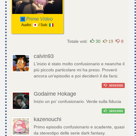
Prime Video
Audio:
/ Sub:
Totale voti:
30
19
8
calvin93
L'inizio è stato molto confusionario e neanche il
più piccolo particolare mi ha preso. Proverò
ancora un'episodio e poi deciderò il da farsi.
30/03/2026
Godaime Hokage
Inizio un po' confusionario. Verde sulla fiducia
18/01/2026
kazenouchi
Primo episodio confusionario e scadente, quasi
da stereotipo delle serie dark fantasy.