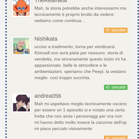
TheRealNear
Mah, la storia potrebbe anche interessarmi ma
tecnicamente è proprio brutto da vedere;
vediamo come continua...
12/01/2025
Nishikata
ucciso a tradimento, torna per vendicarsi.
Köinzell non avrà pieta per nessuno. storia di
vendetta, ma sinceramente questo inizio mi ha
appassionato. belle le atmosfere e le
ambientazioni. speriamo che Peepi, la vestano
meglio. così troppo succinta.
12/01/2025
andrea056
Mah mi aspettavo meglio tecnicamente osceno
per essere un 1 episodio si e notato una certa
fretta che non aiuta i personaggi per ora non
mi hanno detto molto invece la canzone dell'op
mi piace peccato visivamente
13/01/2025