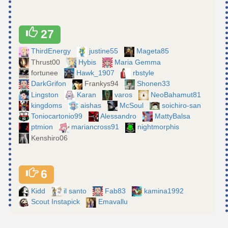
27
ThirdEnergy
justine55
Mageta85
Thrust00
Hybis
Maria Gemma
fortunee
Hawk_1907
rbstyle
DarkGrifon
Frankys94
Shonen33
Lingston
Karan
varos
NeoBahamut81
kingdoms
aishas
McSoul
soichiro-san
Toniocartonio99
Alessandro
MattyBalsa
ptmion
mariancross91
nightmorphis
Kenshiro06
6
Kidd
il santo
Fab83
kamina1992
Scout Instapick
Emavallu