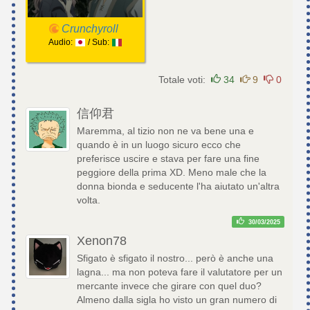
Crunchyroll
Audio:
/ Sub:
Totale voti:
34
9
0
信仰君
Maremma, al tizio non ne va bene una e
quando è in un luogo sicuro ecco che
preferisce uscire e stava per fare una fine
peggiore della prima XD. Meno male che la
donna bionda e seducente l'ha aiutato un'altra
volta.
30/03/2025
Xenon78
Sfigato è sfigato il nostro... però è anche una
lagna... ma non poteva fare il valutatore per un
mercante invece che girare con quel duo?
Almeno dalla sigla ho visto un gran numero di