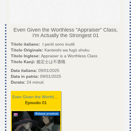
Even Given the Worthless "Appraiser" Class,
I'm Actually the Strongest
01
Titolo italiano:
I periti sono inutili
Titolo Originale:
Kanteishi wa fugū shoku
Titolo Inglese:
Appraiser is a Worthless Class
Titolo Kanji:
鑑定士は不遇職
Data italiana:
09/01/2025
Data in patria:
09/01/2025
Durata:
24 minuti
Even Given the Worthless "Appraiser" Class, I'm Actually the Strongest
Episodio 01
Release premium