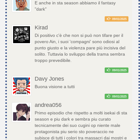
E anche in sta season abbiamo il fantasy
"dark"
09/01/2025
Kirad
Di positivo c'è che non si può non tifare per il
povero Ain, i suoi 'compagni' sono odiosi al
punto giusto e la violenza pare più incisiva del
solito. Tuttavia lo sviluppo della trama sembra
troppo prevedibile.
09/01/2025
Davy Jones
Buona visione a tutti
09/01/2025
andrea056
Primo episodio che rispetto a molti isekai di sta
season e piu dark e sembra piu curato
tecnicamente dei suo cugini op niente male
protagonista piu serio sto poveraccio ne
subisce di tutti i colori tra massacri dai mostri e