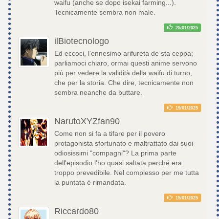
waifu (anche se dopo isekai farming...).
Tecnicamente sembra non male.
25/01/2025
ilBiotecnologo
Ed eccoci, l’ennesimo arifureta de sta ceppa;
parliamoci chiaro, ormai questi anime servono
più per vedere la validità della waifu di turno,
che per la storia. Che dire, tecnicamente non
sembra neanche da buttare.
19/01/2025
NarutoXYZfan90
Come non si fa a tifare per il povero
protagonista sfortunato e maltrattato dai suoi
odiosissimi "compagni"? La prima parte
dell'episodio l'ho quasi saltata perché era
troppo prevedibile. Nel complesso per me tutta
la puntata è rimandata.
15/01/2025
Riccardo80