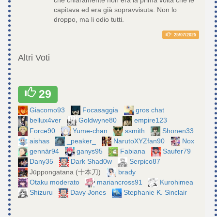
che chiaramente non era la prima volta che le
capitava ed era già sopravvisuta. Non lo
droppo, ma li odio tutti.
25/07/2025
Altri Voti
29
Giacomo93
Focasaggia
gros chat
bellux4ver
Goldwyne80
empire123
Force90
Yume-chan
ssmith
Shonen33
aishas
_peaker_
NarutoXYZfan90
Nox
gennàr94
ganys95
Fabiana
Saufer79
Dany35
Dark Shad0w
Serpico87
Jūppongatana (十本刀)
brady
Otaku moderato
mariancross91
Kurohimea
Shizuru
Davy Jones
Stephanie K. Sinclair