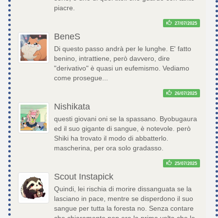
piacre.
27/07/2025
BeneS
Di questo passo andrà per le lunghe. E' fatto
benino, intrattiene, però davvero, dire
"derivativo" è quasi un eufemismo. Vediamo
come prosegue...
26/07/2025
Nishikata
questi giovani oni se la spassano. Byobugaura
ed il suo gigante di sangue, è notevole. però
Shiki ha trovato il modo di abbatterlo.
mascherina, per ora solo gradasso.
25/07/2025
Scout Instapick
Quindi, lei rischia di morire dissanguata se la
lasciano in pace, mentre se disperdono il suo
sangue per tutta la foresta no. Senza contare