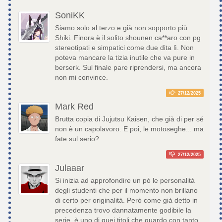
SoniKK
Siamo solo al terzo e già non sopporto più
Shiki. Finora è il solito shounen ca**aro con pg
stereotipati e simpatici come due dita lì. Non
poteva mancare la tizia inutile che va pure in
berserk. Sul finale pare riprendersi, ma ancora
non mi convince.
27/12/2025
Mark Red
Brutta copia di Jujutsu Kaisen, che già di per sé
non è un capolavoro. E poi, le motoseghe... ma
fate sul serio?
27/12/2025
Julaaar
Si inizia ad approfondire un pò le personalità
degli studenti che per il momento non brillano
di certo per originalità. Però come già detto in
precedenza trovo dannatamente godibile la
serie, è uno di quei titoli che guardo con tanto