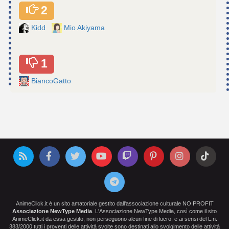
2
Kidd
Mio Akiyama
1
BiancoGatto
AnimeClick.it è un sito amatoriale gestito dall'associazione culturale NO PROFIT
Associazione NewType Media
. L'Associazione NewType Media, così come il sito
AnimeClick.it da essa gestito, non perseguono alcun fine di lucro, e ai sensi del L.n.
383/2000 tutti i proventi delle attività svolte sono destinati allo svolgimento delle attività