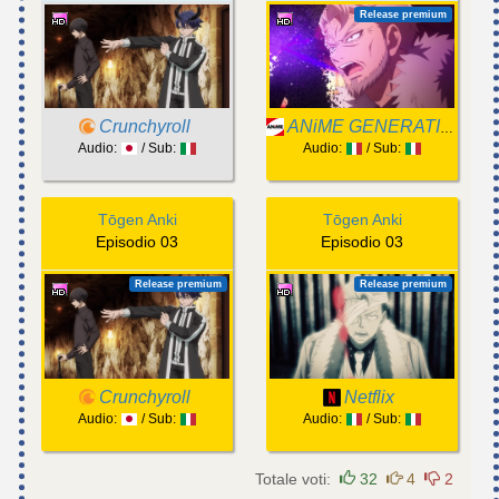
Release premium
Crunchyroll
ANiME GENERATION
Audio:
/ Sub:
Audio:
/ Sub:
Tōgen Anki
Tōgen Anki
Episodio 03
Episodio 03
Release premium
Release premium
Crunchyroll
Netflix
Audio:
/ Sub:
Audio:
/ Sub:
Totale voti:
32
4
2