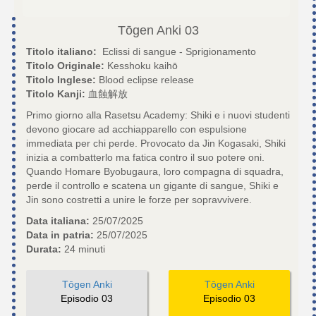
Tōgen Anki
03
Titolo italiano:
Eclissi di sangue - Sprigionamento
Titolo Originale:
Kesshoku kaihō
Titolo Inglese:
Blood eclipse release
Titolo Kanji:
血蝕解放
Primo giorno alla Rasetsu Academy: Shiki e i nuovi studenti
devono giocare ad acchiapparello con espulsione
immediata per chi perde. Provocato da Jin Kogasaki, Shiki
inizia a combatterlo ma fatica contro il suo potere oni.
Quando Homare Byobugaura, loro compagna di squadra,
perde il controllo e scatena un gigante di sangue, Shiki e
Jin sono costretti a unire le forze per sopravvivere.
Data italiana:
25/07/2025
Data in patria:
25/07/2025
Durata:
24 minuti
Tōgen Anki
Tōgen Anki
Episodio 03
Episodio 03