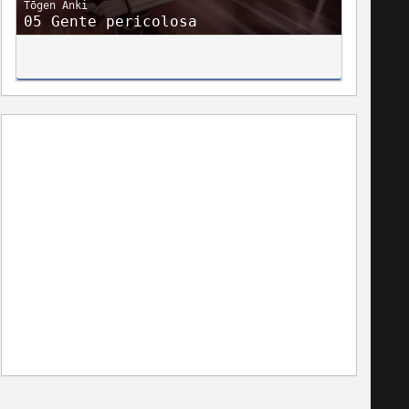
Tōgen Anki
05 Gente pericolosa