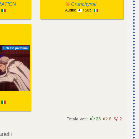
RATION
Crunchyroll
:
Audio:
/ Sub:
i
5
Release premium
:
Totale voti:
23
6
2
arielli