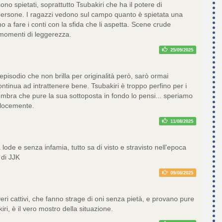
no spietati, soprattutto Tsubakiri che ha il potere di
ersone. I ragazzi vedono sul campo quanto è spietata una
no a fare i conti con la sfida che li aspetta. Scene crude
momenti di leggerezza.
25/09/2025
isodio che non brilla per originalità però, sarò ormai
ntinua ad intrattenere bene. Tsubakiri è troppo perfino per i
bra che pure la sua sottoposta in fondo lo pensi... speriamo
elocemente.
11/08/2025
lode e senza infamia, tutto sa di visto e stravisto nell'epoca
 di JJK
09/08/2025
 veri cattivi, che fanno strage di oni senza pietà, e provano pure
iri, è il vero mostro della situazione.