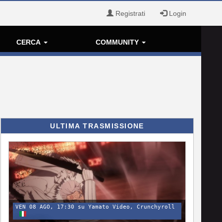
Registrati
Login
CERCA
COMMUNITY
ULTIMA TRASMISSIONE
VEN 08 AGO, 17:30 su Yamato Video, Crunchyroll