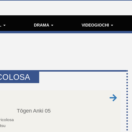
L
DRAMA
VIDEOGIOCHI
ICOLOSA
Tōgen Anki
05
icolosa
tsu