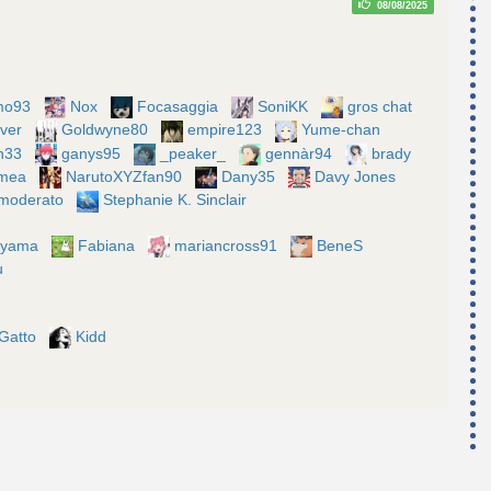
08/08/2025
mo93
Nox
Focasaggia
SoniKK
gros chat
4ver
Goldwyne80
empire123
Yume-chan
n33
ganys95
_peaker_
gennàr94
brady
imea
NarutoXYZfan90
Dany35
Davy Jones
 moderato
Stephanie K. Sinclair
kiyama
Fabiana
mariancross91
BeneS
u
Gatto
Kidd