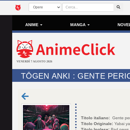
ANIME
MANGA
NOVE
VENERDÌ 7 AGOSTO 2026
TŌGEN ANKI : GENTE PER
Titolo italiano:
Gente per
Titolo Originale:
Yabai ya
Titolo Inglese:
Bad news