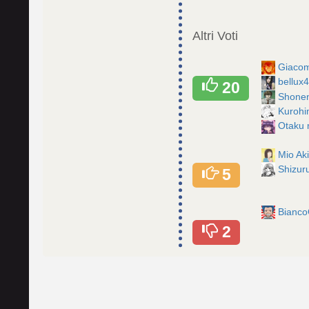
Altri Voti
Giaco
bellux
20
Shone
Kuroh
Otaku
Mio A
Shizur
5
Bianco
2