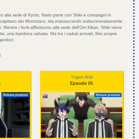
co alla sede di Kyoto, Naito parte con Shiki e compagni in
un capitano dei Momotaro, sta massacrando indiscriminatamente
 Mentre i feriti affluiscono alla sede dell'Oni Kikan, Shiki viene
Mei, una bambina salvata. Ma tra i caduti arrivati, Mei scopre
genitori.
5
i
Tōgen Anki
5
Episodio 05
Release premium
Release premium