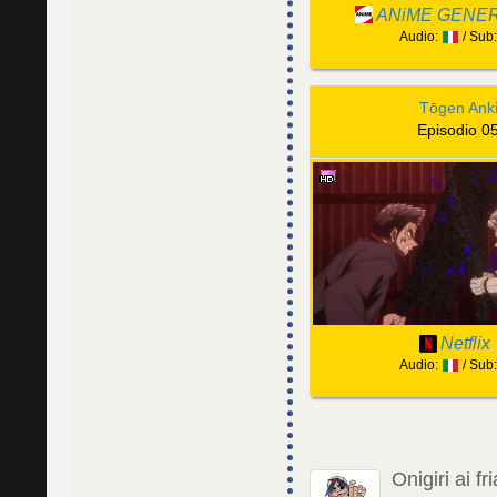
ANiME GENE
Audio:
/ Sub
Tōgen Ank
Episodio 0
Netflix
Audio:
/ Sub
Onigiri ai fri