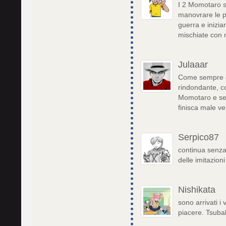
I 2 Momotaro so
manovrare le p
guerra e inizia
mischiate con 
Julaaar
Come sempre ep
rindondante, co
Momotaro e sem
finisca male v
Serpico87
continua senza 
delle imitazioni
Nishikata
sono arrivati i
piacere. Tsubak