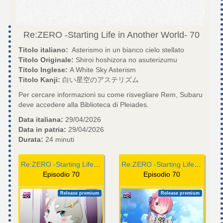
Re:ZERO -Starting Life in Another World-
70
Titolo italiano:
Asterismo in un bianco cielo stellato
Titolo Originale:
Shiroi hoshizora no asuterizumu
Titolo Inglese:
A White Sky Asterism
Titolo Kanji:
白い星空のアステリズム
Per cercare informazioni su come risvegliare Rem, Subaru
deve accedere alla Biblioteca di Pleiades.
Data italiana:
29/04/2026
Data in patria:
29/04/2026
Durata:
24 minuti
Re:ZERO -Starting Life in Another World-
Re:ZERO -Starting Life in Another World-
Episodio 70
Episodio 70
Release premium
Release premium