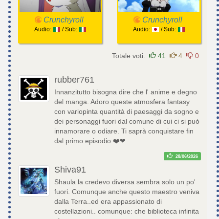
Crunchyroll
Crunchyroll
Audio:
/ Sub:
Audio:
/ Sub:
Totale voti:
41
4
0
rubber761
Innanzitutto bisogna dire che l' anime e degno
del manga. Adoro queste atmosfera fantasy
con variopinta quantità di paesaggi da sogno e
dei personaggi fuori dal comune di cui ci si può
innamorare o odiare. Ti saprà conquistare fin
dal primo episodio ❤️❤
28/06/2026
Shiva91
Shaula la credevo diversa sembra solo un po'
fuori. Comunque anche questo maestro veniva
dalla Terra..ed era appassionato di
costellazioni.. comunque: che biblioteca infinita