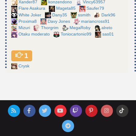
Xander87
konzendono
Vincy63957
Flare Asakura
Mageta85
Saufer79
White Joker
Dany35
ssmith
Dark96
Proxima8
Davy Jones
mariancross91
Mizuri
Thorgrim
MegaRoby
alreto
Otaku moderato
Toniocartonio99
sas01
1
Crysk