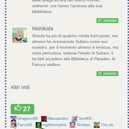
della strega ed era del nostro mondo...
vedremo: ora hanno l'accesso alla sua
bibblioteca
29/04/2026
Nishikata
Shaula ha più di qualche rotella fuori posto, ma
almeno ha riconosciuto Subaru come suo
maestro. per il momento almeno è innocua, ma
resta pericolosa. tuttavia l'intuito di Subaru, li
ha fatti accedere alla Biblioteca di Pleiades. Ai
Fairouz stellare.
29/04/2026
Altri Voti
27
Dragonx96
Alessandro
SoniKK
Ferro00
nightmorphis
Xholtan
Tris.oti