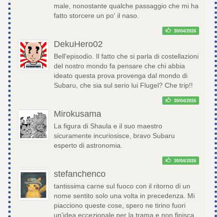
male, nonostante qualche passaggio che mi ha
fatto storcere un po' il naso.
30/04/2026
DekuHero02
Bell'episodio. Il fatto che si parla di costellazioni
del nostro mondo fa pensare che chi abbia
ideato questa prova provenga dal mondo di
Subaru, che sia sul serio lui Flugel? Che trip!!
30/04/2026
Mirokusama
La figura di Shaula e il suo maestro
sicuramente incuriosisce, bravo Subaru
esperto di astronomia.
30/04/2026
stefanchenco
tantissima carne sul fuoco con il ritorno di un
nome sentito solo una volta in precedenza. Mi
piacciono queste cose, spero ne tirino fuori
un'idea eccezionale per la trama e non finisca