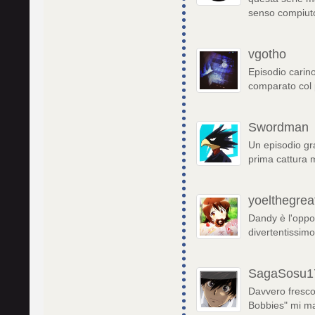
senso compiuto 
vgotho
Episodio carin
comparato col
Swordman
Un episodio gr
prima cattura 
yoelthegrea
Dandy è l'oppo
divertentissim
SagaSosu1
Davvero fresco
Bobbies" mi m