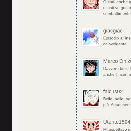
Quindi anche q
di cattivo gusto
combattimento 
giacgiac
Episodio all'i
coinvolgente.
Marco Oniz
Davvero bello l
anche l'inseri
falcus92
Bello, bello, be
più. Attualmen
Utente1594
Mi aspettavo q