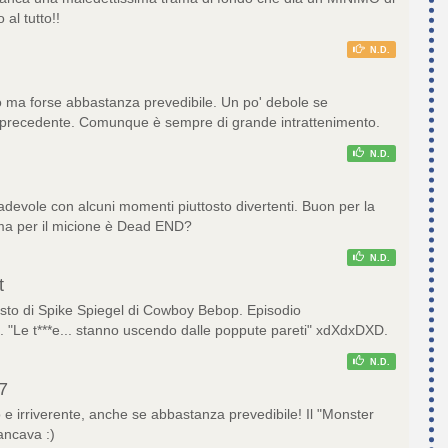
al tutto!!
N.D.
o ma forse abbastanza prevedibile. Un po' debole se
 precedente. Comunque è sempre di grande intrattenimento.
N.D.
adevole con alcuni momenti piuttosto divertenti. Buon per la
ma per il micione è Dead END?
N.D.
t
sto di Spike Spiegel di Cowboy Bebop. Episodio
o. "Le t***e... stanno uscendo dalle poppute pareti" xdXdxDXD.
N.D.
7
 e irriverente, anche se abbastanza prevedibile! Il "Monster
ancava :)