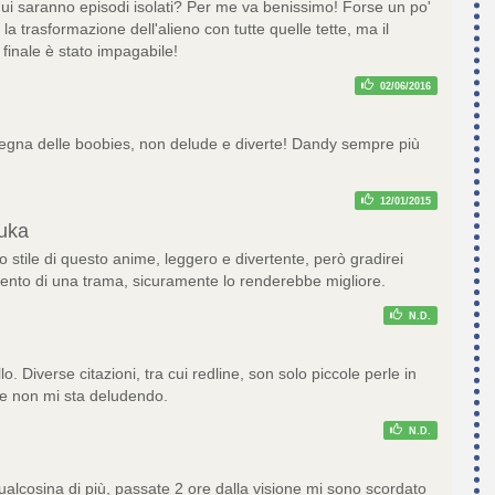
ui saranno episodi isolati? Per me va benissimo! Forse un po'
 la trasformazione dell'alieno con tutte quelle tette, ma il
finale è stato impagabile!
02/06/2016
nsegna delle boobies, non delude e diverte! Dandy sempre più
12/01/2015
uka
o stile di questo anime, leggero e divertente, però gradirei
mento di una trama, sicuramente lo renderebbe migliore.
N.D.
llo. Diverse citazioni, tra cui redline, son solo piccole perle in
te non mi sta deludendo.
N.D.
ualcosina di più, passate 2 ore dalla visione mi sono scordato