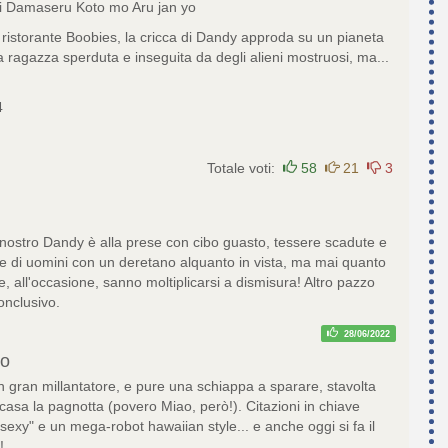
 Damaseru Koto mo Aru jan yo
n ristorante Boobies, la cricca di Dandy approda su un pianeta
 ragazza sperduta e inseguita da degli alieni mostruosi, ma...
4
Totale voti:
58
21
3
l nostro Dandy è alla prese con cibo guasto, tessere scadute e
e di uomini con un deretano alquanto in vista, ma mai quanto
he, all'occasione, sanno moltiplicarsi a dismisura! Altro pazzo
onclusivo.
28/06/2022
zo
 gran millantatore, e pure una schiappa a sparare, stavolta
casa la pagnotta (povero Miao, però!). Citazioni in chiave
"sexy" e un mega-robot hawaiian style... e anche oggi si fa il
!