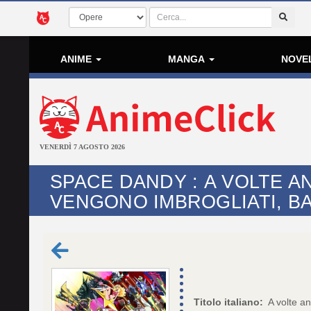
ANIME
MANGA
NOVE
VENERDÌ 7 AGOSTO 2026
SPACE DANDY : A VOLTE A
VENGONO IMBROGLIATI, B
Titolo italiano:
A volte an