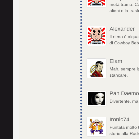
metà trama. Com
alieni e la tras
Alexander
Il ritmo è alqu
di Cowboy Beb
Elam
Mah, sempre ipe
stancare.
Pan Daemo
Divertente, ma
Ironic74
Puntata molto 
storie alla Rod