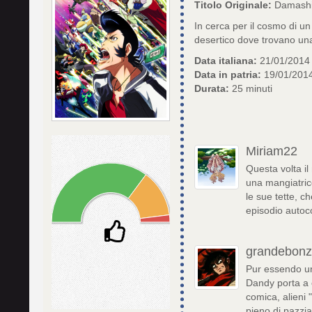
Titolo Originale:
Damashi
In cerca per il cosmo di u
desertico dove trovano una
Data italiana:
21/01/2014
Data in patria:
19/01/201
Durata:
25 minuti
Miriam22
Questa volta i
una mangiatric
le sue tette, c
episodio autoc
grandebon
Pur essendo un
Dandy porta a 
comica, alieni 
pieno di pazzia