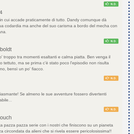
N.D.
4
in cui accade praticamente di tutto. Dandy comunque dà
sua codardia ma anche del suo carisma a bordo del mecha con
ana.
N.D.
boldt
o' troppo tra momenti esaltanti e calma piatta. Ben venga il
o tettuto, ma se prima c'è stato poco l'episodio non risulta
no, bensì un po' fiacco.
N.D.
siasmante! Se almeno le sue avventure fossero divertenti
bile...
N.D.
louch
a pazza pazza serie con i nostri che finiscono su un pianeta
 circondata da alieni che si rivela essere pericolosissima!!