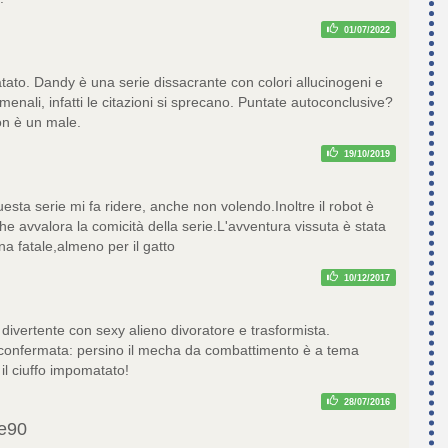
01/07/2022
tato. Dandy è una serie dissacrante con colori allucinogeni e
nali, infatti le citazioni si sprecano. Puntate autoconclusive?
on è un male.
19/10/2019
esta serie mi fa ridere, anche non volendo.Inoltre il robot è
che avvalora la comicità della serie.L'avventura vissuta è stata
a fatale,almeno per il gatto
10/12/2017
divertente con sexy alieno divoratore e trasformista.
confermata: persino il mecha da combattimento è a tema
il ciuffo impomatato!
28/07/2016
e90