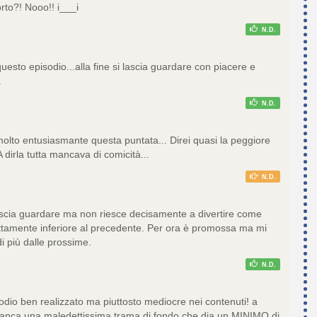
to?! Nooo!! i___i
N.D.
esto episodio...alla fine si lascia guardare con piacere e
a
N.D.
to entusiasmante questa puntata... Direi quasi la peggiore
A dirla tutta mancava di comicità...
N.D.
lascia guardare ma non riesce decisamente a divertire come
ttamente inferiore al precedente. Per ora è promossa ma mi
i più dalle prossime.
N.D.
dio ben realizzato ma piuttosto mediocre nei contenuti! a
anca una maledettissima trama di fondo che dia un MINIMO di