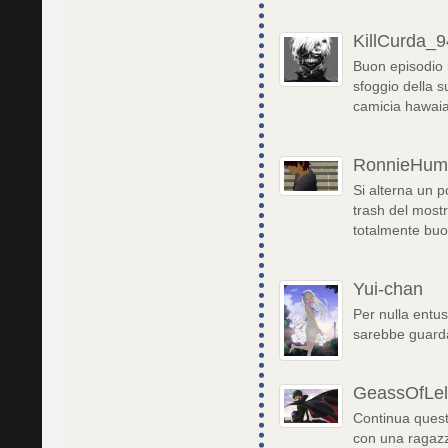
KillCurda_9
Buon episodio 
sfoggio della 
camicia hawai
RonnieHum
Si alterna un p
trash del mostr
totalmente buo
Yui-chan
Per nulla entu
sarebbe guarda
GeassOfLe
Continua quest
con una ragazza