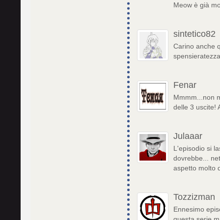
Meow è già mor
sintetico82
Carino anche qu
spensieratezz
Fenar
Mmmm...non mol
delle 3 uscite! 
Julaaar
L'episodio si 
dovrebbe... ne
aspetto molto d
Tozzizman
Ennesimo episo
questa serie m