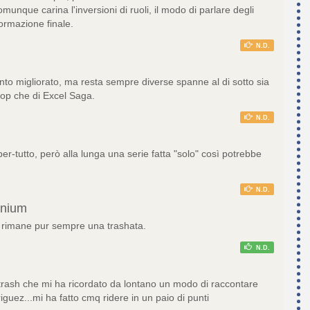
unque carina l'inversioni di ruoli, il modo di parlare degli
formazione finale.
N.D.
anto migliorato, ma resta sempre diverse spanne al di sotto sia
op che di Excel Saga.
N.D.
r-tutto, però alla lunga una serie fatta "solo" così potrebbe
N.D.
nium
 rimane pur sempre una trashata.
N.D.
trash che mi ha ricordato da lontano un modo di raccontare
riguez...mi ha fatto cmq ridere in un paio di punti