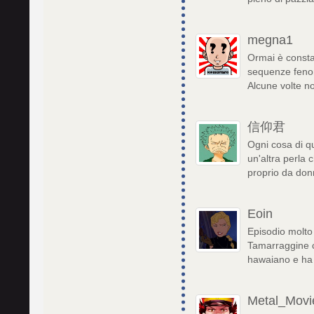
megna1
Ormai è consta
sequenze fenome
Alcune volte n
信仰君
Ogni cosa di qu
un'altra perla 
proprio da donn
Eoin
Episodio molto 
Tamarraggine 
hawaiano e ha 
Metal_Movi