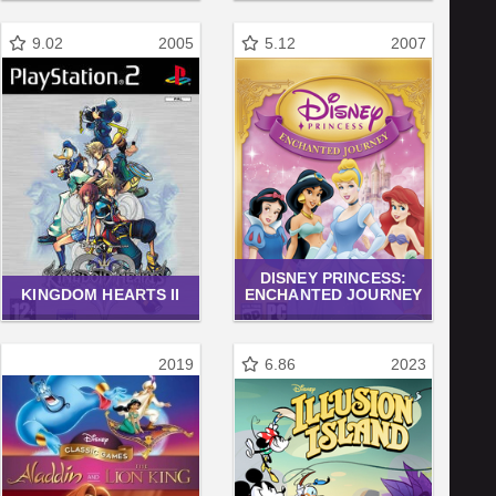
9.02
2005
5.12
2007
DISNEY PRINCESS:
KINGDOM HEARTS II
ENCHANTED JOURNEY
2019
6.86
2023