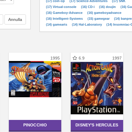
(17) coin-op
(17) Science-Adventures
(17) SNK
(17) Virtual-console
(16) CD-i
(16) doujin
(16) G
(16) Gameboy-Advance
(16) gameboyadvance
(16) Intelligent-Systems
(15) gamegear
(14) banpre
(14) gamearts
(14) Hal-Laboratory
(14) Insomniac
1995
6.9
1997
PINOCCHIO
DISNEY'S HERCULES