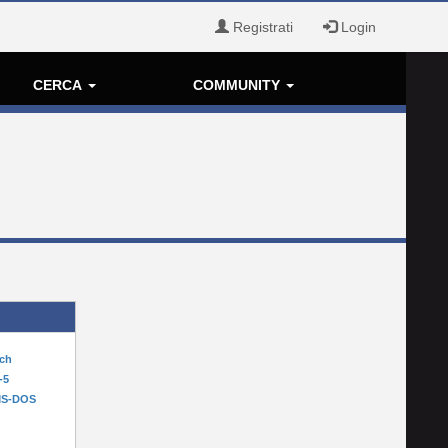
Registrati
Login
CERCA
COMMUNITY
tch
-5
MS-DOS