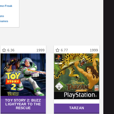
ame-Freak
sto
-Games
6.36
1999
6.77
1999
TOY STORY 2: BUZZ
LIGHTYEAR TO THE
RESCUE
TARZAN