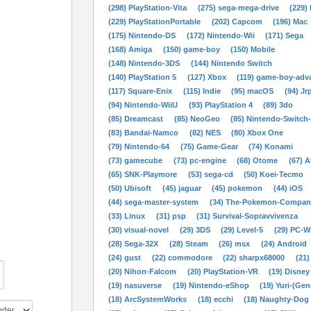
(298) PlayStation-Vita
(275) sega-mega-drive
(229)
(229) PlayStationPortable
(202) Capcom
(196) Mac
(175) Nintendo-DS
(172) Nintendo-Wii
(171) Sega
(168) Amiga
(150) game-boy
(150) Mobile
(148) Nintendo-3DS
(144) Nintendo Switch
(140) PlayStation 5
(127) Xbox
(119) game-boy-adv
(117) Square-Enix
(115) Indie
(95) macOS
(94) Jr
(94) Nintendo-WiiU
(93) PlayStation 4
(89) 3do
(85) Dreamcast
(85) NeoGeo
(85) Nintendo-Switch
(83) Bandai-Namco
(82) NES
(80) Xbox One
(79) Nintendo-64
(75) Game-Gear
(74) Konami
(73) gamecube
(73) pc-engine
(68) Otome
(67) A
(65) SNK-Playmore
(53) sega-cd
(50) Koei-Tecmo
(50) Ubisoft
(45) jaguar
(45) pokemon
(44) iOS
(44) sega-master-system
(34) The-Pokemon-Compan
(33) Linux
(31) psp
(31) Survival-Sopravvivenza
(30) visual-novel
(29) 3DS
(29) Level-5
(29) PC-
(28) Sega-32X
(28) Steam
(26) msx
(24) Android
(24) gust
(22) commodore
(22) sharpx68000
(21)
(20) Nihon-Falcom
(20) PlayStation-VR
(19) Disney
(19) nasuverse
(19) Nintendo-eShop
(19) Yuri-(Gen
(18) ArcSystemWorks
(18) ecchi
(18) Naughty-Dog