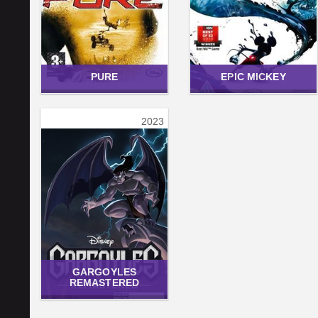
PURE
EPIC MICKEY
2023
GARGOYLES
REMASTERED