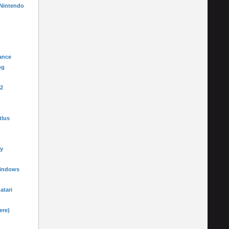
 Nintendo
ance
pg
-2
tlus
y
Windows
 atari
ere)