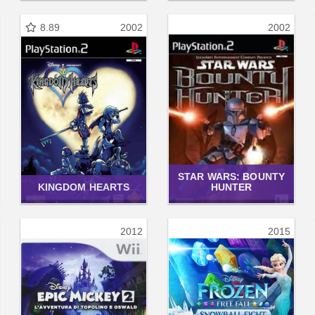
8.89
2002
2002
STAR WARS: BOUNTY
KINGDOM HEARTS
HUNTER
2012
2015