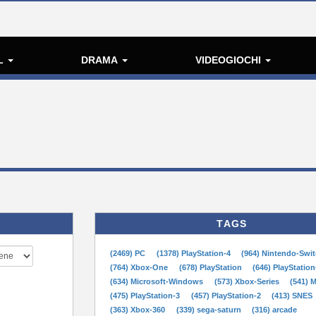
L
DRAMA
VIDEOGIOCHI
TAGS
(2469) PC
(1378) PlayStation-4
(964) Nintendo-Swi
(764) Xbox-One
(678) PlayStation
(646) PlayStation
(634) Microsoft-Windows
(573) Xbox-Series
(541) 
(475) PlayStation-3
(457) PlayStation-2
(413) SNES
(363) Xbox-360
(339) sega-saturn
(316) arcade