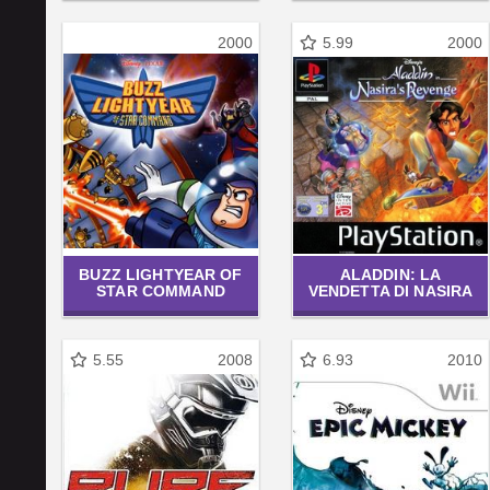
2000
5.99
2000
BUZZ LIGHTYEAR OF
ALADDIN: LA
STAR COMMAND
VENDETTA DI NASIRA
5.55
2008
6.93
2010