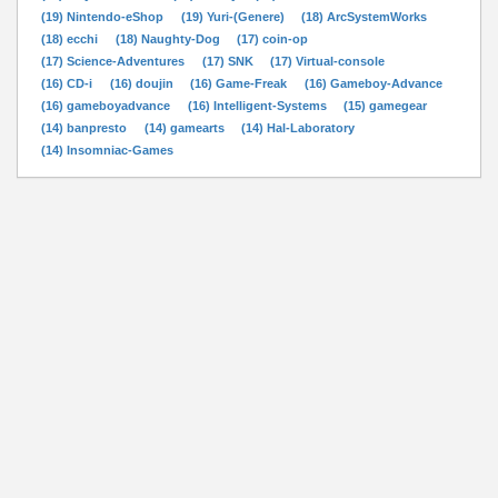
(19) Nintendo-eShop
(19) Yuri-(Genere)
(18) ArcSystemWorks
(18) ecchi
(18) Naughty-Dog
(17) coin-op
(17) Science-Adventures
(17) SNK
(17) Virtual-console
(16) CD-i
(16) doujin
(16) Game-Freak
(16) Gameboy-Advance
(16) gameboyadvance
(16) Intelligent-Systems
(15) gamegear
(14) banpresto
(14) gamearts
(14) Hal-Laboratory
(14) Insomniac-Games