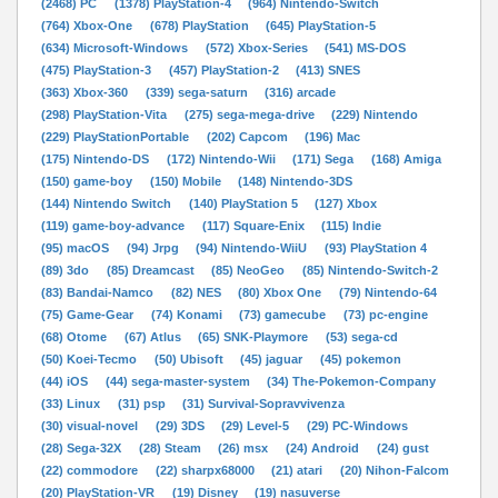
(2468) PC
(1378) PlayStation-4
(964) Nintendo-Switch
(764) Xbox-One
(678) PlayStation
(645) PlayStation-5
(634) Microsoft-Windows
(572) Xbox-Series
(541) MS-DOS
(475) PlayStation-3
(457) PlayStation-2
(413) SNES
(363) Xbox-360
(339) sega-saturn
(316) arcade
(298) PlayStation-Vita
(275) sega-mega-drive
(229) Nintendo
(229) PlayStationPortable
(202) Capcom
(196) Mac
(175) Nintendo-DS
(172) Nintendo-Wii
(171) Sega
(168) Amiga
(150) game-boy
(150) Mobile
(148) Nintendo-3DS
(144) Nintendo Switch
(140) PlayStation 5
(127) Xbox
(119) game-boy-advance
(117) Square-Enix
(115) Indie
(95) macOS
(94) Jrpg
(94) Nintendo-WiiU
(93) PlayStation 4
(89) 3do
(85) Dreamcast
(85) NeoGeo
(85) Nintendo-Switch-2
(83) Bandai-Namco
(82) NES
(80) Xbox One
(79) Nintendo-64
(75) Game-Gear
(74) Konami
(73) gamecube
(73) pc-engine
(68) Otome
(67) Atlus
(65) SNK-Playmore
(53) sega-cd
(50) Koei-Tecmo
(50) Ubisoft
(45) jaguar
(45) pokemon
(44) iOS
(44) sega-master-system
(34) The-Pokemon-Company
(33) Linux
(31) psp
(31) Survival-Sopravvivenza
(30) visual-novel
(29) 3DS
(29) Level-5
(29) PC-Windows
(28) Sega-32X
(28) Steam
(26) msx
(24) Android
(24) gust
(22) commodore
(22) sharpx68000
(21) atari
(20) Nihon-Falcom
(20) PlayStation-VR
(19) Disney
(19) nasuverse